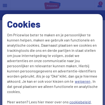
a
Cookies
VerzekeraarsInBeeld 2017
Om Pricewise beter te maken en je persoonlijker te
kunnen helpen, maken we gebruik van functionele en
VerzekeraarsInBeeld, een initiatief van het
analytische cookies. Daarnaast plaatsen we cookies en
Verbond van Verzekeraars, is een jaarlijks
trackingtools die ons en derde partijen in staat stellen
onderzoek naar de klantbediening van schade- en
om jouw internetgedrag te volgen, zodat we
advertenties en onze communicatie naar jou
levensverzekeraars. Benieuwd of jouw verzekeraar
persoonlijker en relevanter kunnen maken. Hierbij
dit jaar een goed cijfer heeft behaald? Wij hebben
kunnen persoonsgegevens en advertentie-identifiers
de beoordelingen van schadeverzekeraars voor je
worden gebruikt. Als je op “Oké” klikt, dan ga je hiermee
op een rij gezet.
akkoord. Je kan er ook voor kiezen om te
weigeren
. In
dat geval plaatsen we alleen functionele en analytische
cookies.
Meer weten? Lees hier meer over ons
cookiebeleid
.