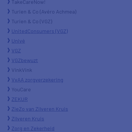
TakeCareNow!
Turien & Co (Avéro Achmea)
Turien & Co (VGZ)
UnitedConsumers (VGZ)
Univé
VGZ
VGZbewuzt
VinkVink
VvAA zorgverzekering
YouCare
ZEKUR
ZieZo van Zilveren Kruis
Zilveren Kruis
Zorg en Zekerheid