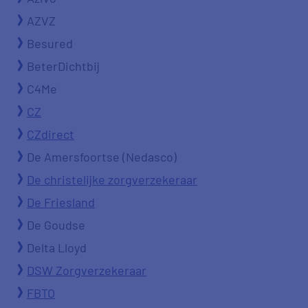
AZVZ
Besured
BeterDichtbij
C4Me
CZ
CZdirect
De Amersfoortse (Nedasco)
De christelijke zorgverzekeraar
De Friesland
De Goudse
Delta Lloyd
DSW Zorgverzekeraar
FBTO