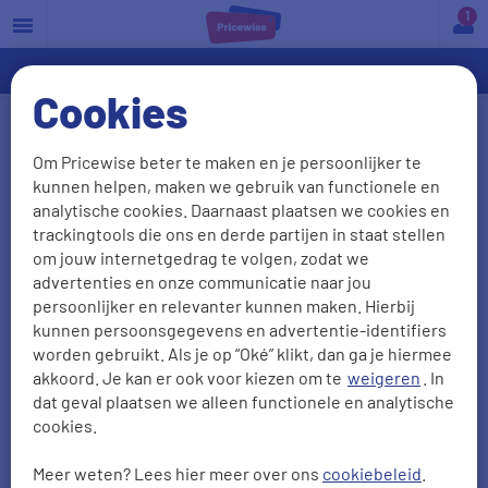
a
Cookies
Vergoeding Stottertherapie 2026
Om Pricewise beter te maken en je persoonlijker te
kunnen helpen, maken we gebruik van functionele en
Stottertherapie valt onder logopedie en wordt
analytische cookies. Daarnaast plaatsen we cookies en
volledig vergoed vanuit je basisverzekering. Je hebt
trackingtools die ons en derde partijen in staat stellen
hiervoor wel een verwijsbrief nodig van je huisarts of
om jouw internetgedrag te volgen, zodat we
advertenties en onze communicatie naar jou
een medisch arts. Kies je voor een behandelmethode
persoonlijker en relevanter kunnen maken. Hierbij
van Del Ferro, Boma of Hausdörfer, dan moet je de
kunnen persoonsgegevens en advertentie-identifiers
rekening zelf betalen. De zorgverzekeraars in
worden gebruikt. Als je op “Oké” klikt, dan ga je hiermee
onderstaand overzicht bieden voor deze kosten
akkoord. Je kan er ook voor kiezen om te
weigeren
. In
dat geval plaatsen we alleen functionele en analytische
aanvullende verzekeringen.
cookies.
Zorgverzekering vergelijken
Meer weten? Lees hier meer over ons
cookiebeleid
.