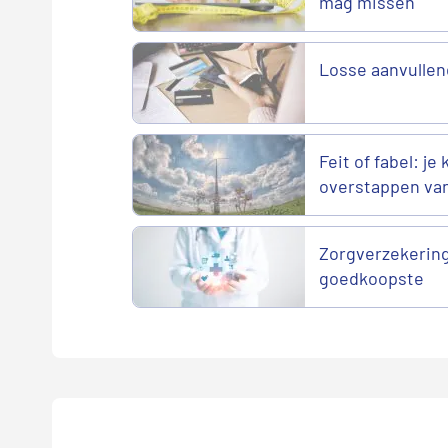
mag missen
Losse aanvullen
Feit of fabel: je
overstappen va
Zorgverzekering
goedkoopste