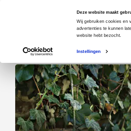
Door
Spring
Spring
naar
naar
naar
Energie
Verzekering
Deze website maakt gebru
de
de
de
Wij gebruiken cookies en v
hoofd
eerste
voettekst
advertenties te kunnen la
Energie
Auto
website hebt bezocht.
inhoud
sidebar
Instellingen