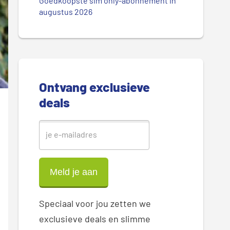
.
Goedkoopste sim only-abonnement in
r
augustus 2026
.
.
e
S
i
Ontvang exclusieve
d
deals
e
b
a
r
Speciaal voor jou zetten we
exclusieve deals en slimme