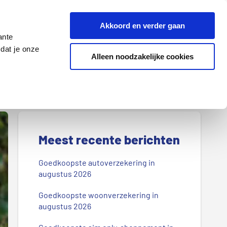
Z
Akkoord en verder gaan
o
ante
e
dat je onze
k
Alleen noodzakelijke cookies
Lenen
Wonen
d
o
o
r
P
o
r
Meest recente berichten
n
s
i
Goedkoopste autoverzekering in
b
augustus 2026
m
l
Goedkoopste woonverzekering in
a
o
augustus 2026
g
i