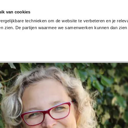
en
Internet en tv
Sim only
Lenen
Over ons
ik van cookies
ergelijkbare technieken om de website te verbeteren en je relev
ten zien. De partijen waarmee we samenwerken kunnen dan zien 
verzekering
Internet en tv
Sim only