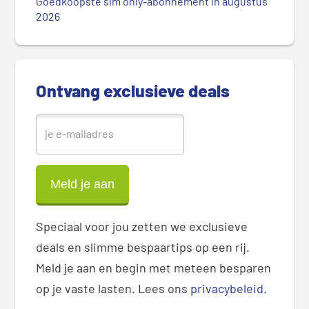
Goedkoopste sim only-abonnement in augustus
S
2026
i
d
e
b
Ontvang exclusieve deals
a
r
Speciaal voor jou zetten we exclusieve
deals en slimme bespaartips op een rij.
Meld je aan en begin met meteen besparen
op je vaste lasten. Lees ons
privacybeleid
.