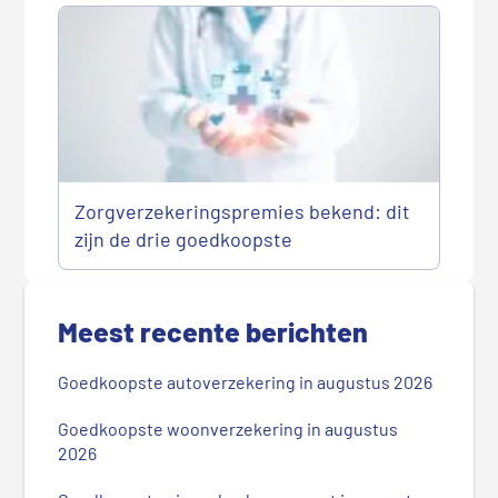
Zorgverzekeringspremies bekend: dit
zijn de drie goedkoopste
P
r
Meest recente berichten
i
m
Goedkoopste autoverzekering in augustus 2026
a
i
Goedkoopste woonverzekering in augustus
r
2026
e