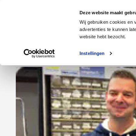
Door
Spring
Spring
naar
naar
naar
Energie
Verzekering
Deze website maakt gebru
de
de
de
Wij gebruiken cookies en v
hoofd
eerste
voettekst
advertenties te kunnen la
Energie
Auto
website hebt bezocht.
inhoud
sidebar
Instellingen