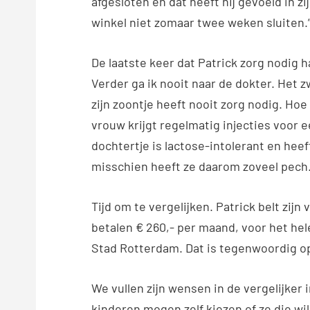
afgesloten en dat heeft hij gevoeld in zi
winkel niet zomaar twee weken sluiten.
De laatste keer dat Patrick zorg nodig h
Verder ga ik nooit naar de dokter. Het zw
zijn zoontje heeft nooit zorg nodig. Hoe 
vrouw krijgt regelmatig injecties voor 
dochtertje is lactose-intolerant en heeft
misschien heeft ze daarom zoveel pech.
Tijd om te vergelijken. Patrick belt zijn
betalen € 260,- per maand, voor het hele
Stad Rotterdam. Dat is tegenwoordig o
We vullen zijn wensen in de vergelijker i
kinderen mogen zelf kiezen of ze die will