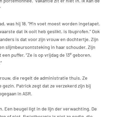
jn portemonnee. ‘Vakantie zit er niet in. Ik kan de
”
ad, was hij 18. “M’n voet moest worden ingetapet.
aarste dat ik ooit heb geslikt, is Ibuprofen.” Ook
anders is dat voor zijn vrouw en dochtertje. Zijn
een slijmbeursontsteking in haar schouder. Zijn
e
 een puffer. “Ze is op vrijdag de 13
geboren,
”
 vrouw, die regelt de administratie thuis. Ze
 gezin. Patrick zegt dat ze verzekerd zijn bij
pgegaan in ASR.
n. Een beugel ligt in de lijn der verwachting. De
en of niet. Fysiotherapie is niet zo nodig, die