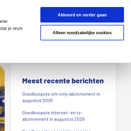
Z
Akkoord en verder gaan
o
ante
e
dat je onze
k
Alleen noodzakelijke cookies
Lenen
Wonen
d
o
o
r
P
o
r
Meest recente berichten
n
s
i
Goedkoopste sim only-abonnement in
b
augustus 2026
m
l
Goedkoopste internet- en tv-
a
o
abonnement in augustus 2026
g
i