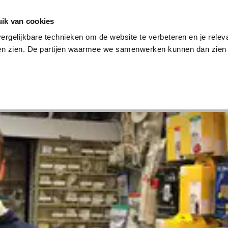
en
Internet en tv
Sim only
Lenen
Over ons
ik van cookies
ergelijkbare technieken om de website te verbeteren en je relev
ten zien. De partijen waarmee we samenwerken kunnen dan zien 
verzekering
Internet en tv
Sim only