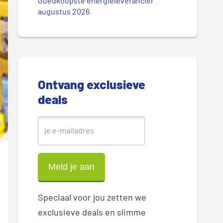
.
Goedkoopste energieleverancier
r
augustus 2026
.
.
e
S
i
Ontvang exclusieve
d
deals
e
b
a
r
Speciaal voor jou zetten we
exclusieve deals en slimme