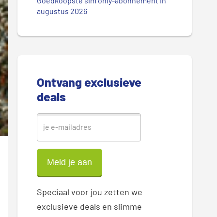
.
Goedkoopste sim only-abonnement in
r
augustus 2026
.
.
e
S
i
Ontvang exclusieve
d
deals
e
b
a
r
Speciaal voor jou zetten we
exclusieve deals en slimme