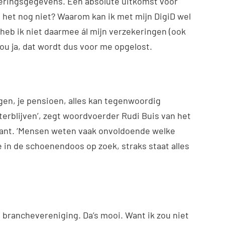
ekeringsgegevens. Een absolute uitkomst voor
 het nog niet? Waarom kan ik met mijn DigiD wel
 heb ik niet daarmee ál mijn verzekeringen (ook
 Nou ja, dat wordt dus voor me opgelost.
en, je pensioen, alles kan tegenwoordig
hterblijven’, zegt woordvoerder Rudi Buis van het
rant. ‘Mensen weten vaak onvoldoende welke
in de schoenendoos op zoek, straks staat alles
 branchevereniging. Da’s mooi. Want ik zou niet