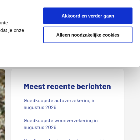
Z
Akkoord en verder gaan
o
ante
e
dat je onze
k
Alleen noodzakelijke cookies
Lenen
Wonen
d
o
o
r
P
o
r
Meest recente berichten
n
s
i
Goedkoopste autoverzekering in
b
augustus 2026
m
l
Goedkoopste woonverzekering in
a
o
augustus 2026
g
i