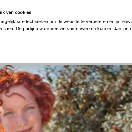
en
Internet en tv
Sim only
Lenen
Over ons
ik van cookies
ergelijkbare technieken om de website te verbeteren en je relev
ten zien. De partijen waarmee we samenwerken kunnen dan zien 
verzekering
Internet en tv
Sim only