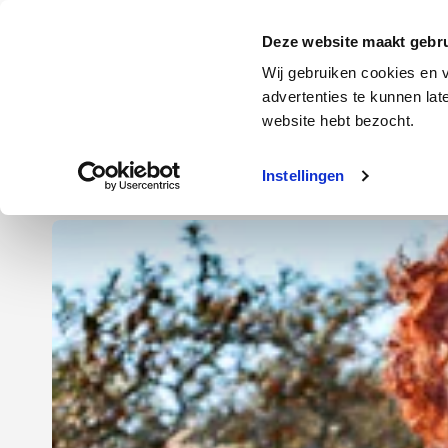
Door
Spring
Spring
naar
naar
naar
Energie
Verzekering
Deze website maakt gebru
de
de
de
Wij gebruiken cookies en v
hoofd
eerste
voettekst
advertenties te kunnen la
Energie
Auto
website hebt bezocht.
inhoud
sidebar
Instellingen