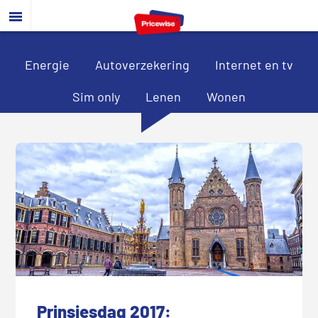
Door
Spring
Spring
naar
naar
naar
de
de
de
hoofd
eerste
voettekst
Energie
Autoverzekering
Internet en tv
inhoud
sidebar
Sim only
Lenen
Wonen
Prinsjesdag 2017: