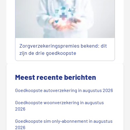
Zorgverzekeringspremies bekend: dit
zijn de drie goedkoopste
P
r
Meest recente berichten
i
m
Goedkoopste autoverzekering in augustus 2026
a
i
Goedkoopste woonverzekering in augustus
r
2026
e
Goedkoopste sim only-abonnement in augustus
S
2026