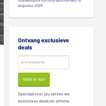
.
Goedkoopste sim only-abonnement in
r
augustus 2026
.
.
e
S
i
Ontvang exclusieve
d
deals
e
b
a
r
Speciaal voor jou zetten we
exclusieve deals en slimme