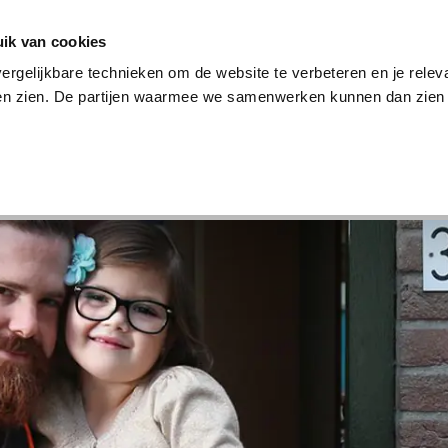
en
Internet en tv
Sim only
Lenen
Over ons
ik van cookies
ergelijkbare technieken om de website te verbeteren en je relev
ten zien. De partijen waarmee we samenwerken kunnen dan zien 
verzekering
Internet en tv
Sim only