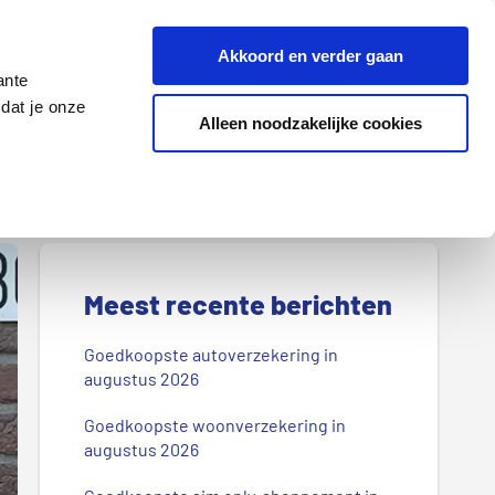
Z
Akkoord en verder gaan
o
ante
e
dat je onze
k
Alleen noodzakelijke cookies
Lenen
Wonen
d
o
o
r
P
o
r
Meest recente berichten
n
s
i
Goedkoopste autoverzekering in
b
augustus 2026
m
l
Goedkoopste woonverzekering in
a
o
augustus 2026
g
i