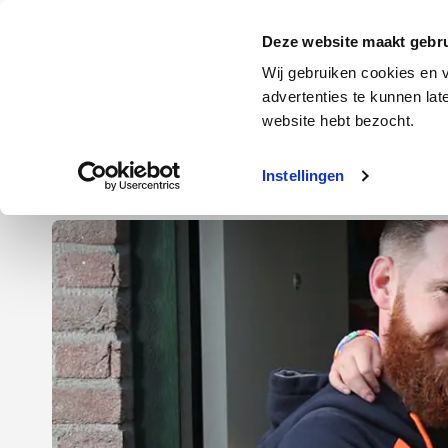
Door
Spring
Spring
naar
naar
naar
Energie
Verzekering
Deze website maakt gebru
de
de
de
Wij gebruiken cookies en v
hoofd
eerste
voettekst
advertenties te kunnen la
Energie
Auto
website hebt bezocht.
inhoud
sidebar
Instellingen