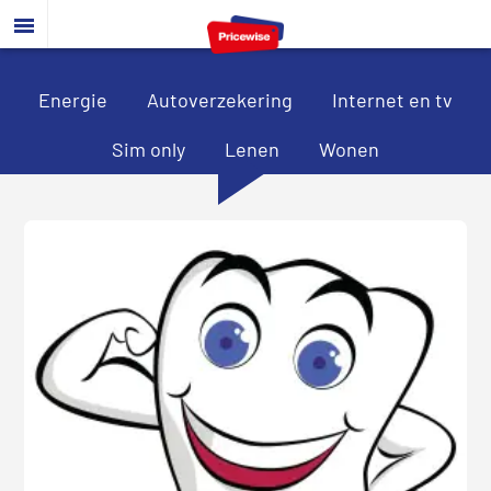
Door
Spring
Spring
naar
naar
naar
de
de
de
hoofd
eerste
voettekst
Energie
Autoverzekering
Internet en tv
inhoud
sidebar
Sim only
Lenen
Wonen