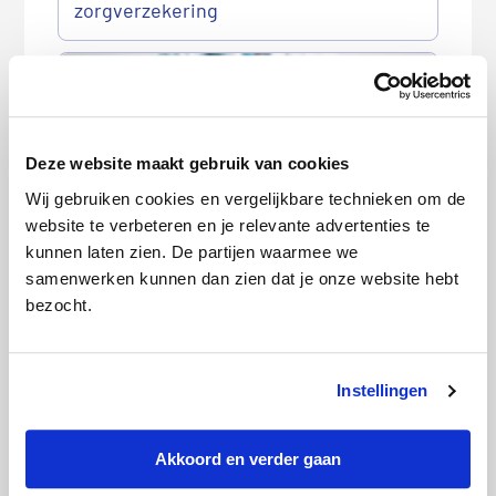
zorgverzekering
Deze website maakt gebruik van cookies
Wij gebruiken cookies en vergelijkbare technieken om de
website te verbeteren en je relevante advertenties te
kunnen laten zien. De partijen waarmee we
Zorgverzekeringspremies bekend: dit
samenwerken kunnen dan zien dat je onze website hebt
zijn de drie goedkoopste
bezocht.
P
r
Meest recente berichten
i
Instellingen
m
Goedkoopste autoverzekering in augustus 2026
a
Akkoord en verder gaan
i
Goedkoopste woonverzekering in augustus