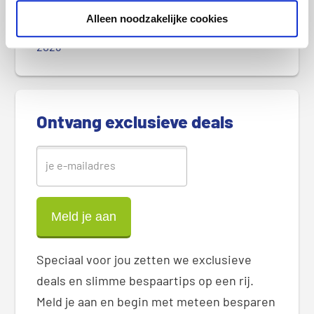
r
2026
e
Alleen noodzakelijke cookies
Goedkoopste sim only-abonnement in augustus
S
2026
i
d
e
b
Ontvang exclusieve deals
a
r
Speciaal voor jou zetten we exclusieve
deals en slimme bespaartips op een rij.
Meld je aan en begin met meteen besparen