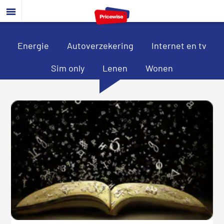
Door
Spring
Spring
naar
naar
naar
de
de
de
hoofd
eerste
voettekst
Energie
Autoverzekering
Internet en tv
inhoud
sidebar
Sim only
Lenen
Wonen