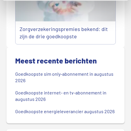
Zorgverzekeringspremies bekend: dit
zijn de drie goedkoopste
P
r
Meest recente berichten
i
m
Goedkoopste sim only-abonnement in augustus
a
2026
i
r
Goedkoopste internet- en tv-abonnement in
augustus 2026
e
S
Goedkoopste energieleverancier augustus 2026
i
d
e