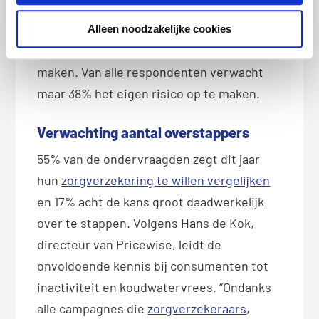
moet worden en bij 65-plussers is dit zelfs
80%. Van deze leeftijdsgroep verwacht dan
Alleen noodzakelijke cookies
ook 68% het eigen risico dit jaar op te
maken. Van alle respondenten verwacht
maar 38% het eigen risico op te maken.
Verwachting aantal overstappers
55% van de ondervraagden zegt dit jaar
hun
zorgverzekering te willen vergelijken
en 17% acht de kans groot daadwerkelijk
over te stappen. Volgens Hans de Kok,
directeur van Pricewise, leidt de
onvoldoende kennis bij consumenten tot
inactiviteit en koudwatervrees. “Ondanks
alle campagnes die
zorgverzekeraars
,