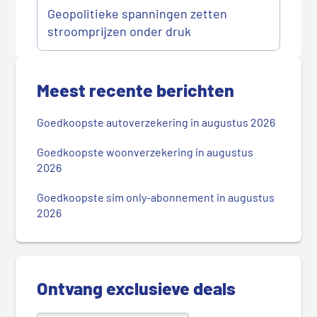
Geopolitieke spanningen zetten
stroomprijzen onder druk
P
r
Meest recente berichten
i
m
Goedkoopste autoverzekering in augustus 2026
a
i
Goedkoopste woonverzekering in augustus
r
2026
e
Goedkoopste sim only-abonnement in augustus
S
2026
i
d
e
b
Ontvang exclusieve deals
a
r