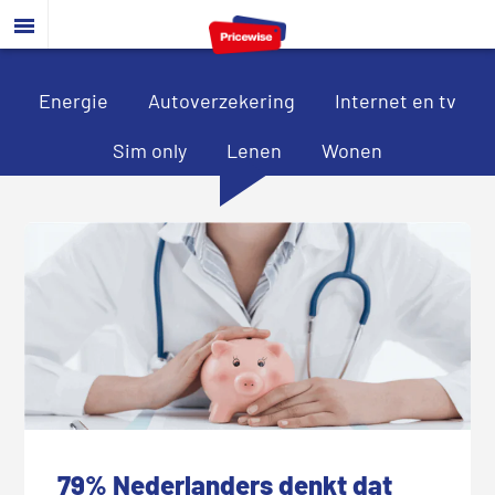
Door
Spring
Spring
naar
naar
naar
de
de
de
hoofd
eerste
voettekst
Energie
Autoverzekering
Internet en tv
inhoud
sidebar
Sim only
Lenen
Wonen
79% Nederlanders denkt dat