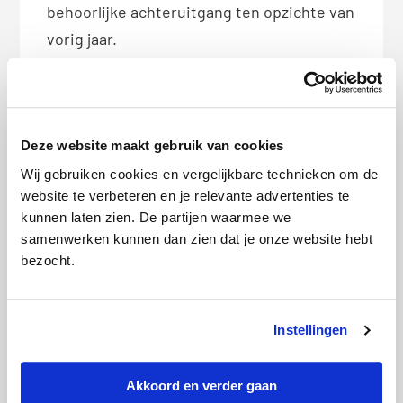
behoorlijke achteruitgang ten opzichte van
vorig jaar.
Verwarring: eigen risico vs. eigen
bijdrage
Ook het
eigen risico
blijft voor velen
Deze website maakt gebruik van cookies
onduidelijk: zo weet 44% niet dat het
Wij gebruiken cookies en vergelijkbare technieken om de
eigen risico alleen voor zorg uit de
website te verbeteren en je relevante advertenties te
kunnen laten zien. De partijen waarmee we
basisverzekering geldt. Slechts 28% weet
samenwerken kunnen dan zien dat je onze website hebt
dat het niet geldt voor kraamzorg. Verder
bezocht.
weet slechts 36% dat je voor sommige
medische kosten naast het eigen risico
ook een
eigen bijdrage
moet betalen. Over
Instellingen
het eigen risico an sich is de meerderheid
het eens: 69% vindt dat dit afgeschaft
Akkoord en verder gaan