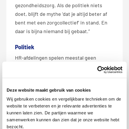
gezondheidszorg. Als de politiek niets
doet, blijft de mythe ‘dat je altijd beter af
bent met een zorgcollectief’ in stand. En
daar is bijna niemand bij gebaat.”
Politiek
HR-afdelingen spelen meestal geen
actieve rol bij het propageren van
werkgeverscollectieven. Ze zetten de
informatie met premies en vergoedingen
Deze website maakt gebruik van cookies
meestal op de email of op intranet. De
Wij gebruiken cookies en vergelijkbare technieken om de
werknemers moeten de
website te verbeteren en je relevante advertenties te
gemeenschappelijke zorgverzekering zelf
kunnen laten zien. De partijen waarmee we
afsluiten bij de
verzekeraar
.
samenwerken kunnen dan zien dat je onze website hebt
bezocht.