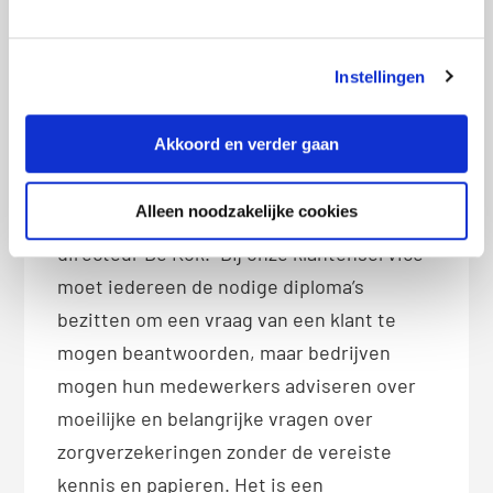
Personeelsmanagers mogen hun collega’s
overigens wel adviseren. Ze zijn bij wet
Instellingen
vrijgesteld van de verzekeringsdiploma’s
die adviseurs, zoals tussenpersonen en
Akkoord en verder gaan
vergunninghoudende vergelijkingssites,
wel moeten hebben om hun klanten te
Alleen noodzakelijke cookies
mogen helpen. “Heel raar,” reageert
directeur De Kok. “Bij onze klantenservice
moet iedereen de nodige diploma’s
bezitten om een vraag van een klant te
mogen beantwoorden, maar bedrijven
mogen hun medewerkers adviseren over
moeilijke en belangrijke vragen over
zorgverzekeringen zonder de vereiste
kennis en papieren. Het is een