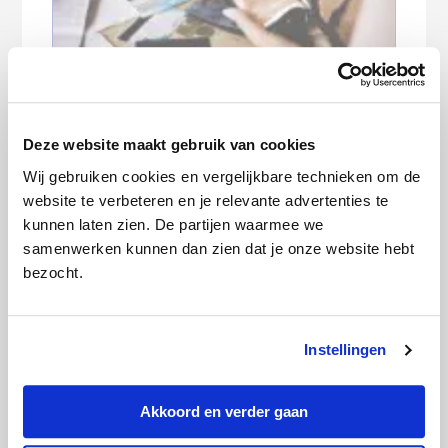
Losse aanvullende verzekering
Deze website maakt gebruik van cookies
afsluiten: slim of onhandig?
Wij gebruiken cookies en vergelijkbare technieken om de
website te verbeteren en je relevante advertenties te
kunnen laten zien. De partijen waarmee we
samenwerken kunnen dan zien dat je onze website hebt
bezocht.
Instellingen
Feit of fabel: je kunt alleen aan het
einde van het jaar overstappen van
Akkoord en verder gaan
zorgverzekering