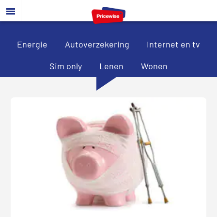
Door
Spring
Spring
naar
naar
naar
de
de
de
hoofd
eerste
voettekst
Energie
Autoverzekering
Internet en tv
inhoud
sidebar
Sim only
Lenen
Wonen