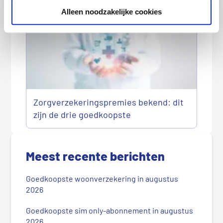
Alleen noodzakelijke cookies
Zorgverzekeringspremies bekend: dit
zijn de drie goedkoopste
P
r
Meest recente berichten
i
m
Goedkoopste woonverzekering in augustus
a
2026
i
r
Goedkoopste sim only-abonnement in augustus
2026
e