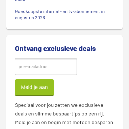
S
Goedkoopste internet- en tv-abonnement in
i
augustus 2026
d
e
b
a
Ontvang exclusieve deals
r
Speciaal voor jou zetten we exclusieve
deals en slimme bespaartips op een rij.
Meld je aan en begin met meteen besparen