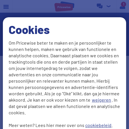
a
Cookies
Wat is het Contract Einde
Register (CER)?
Om Pricewise beter te maken en je persoonlijker te
kunnen helpen, maken we gebruik van functionele en
analytische cookies. Daarnaast plaatsen we cookies en
Postcode
Huisnr. + Toev.
trackingtools die ons en derde partijen in staat stellen
om jouw internetgedrag te volgen, zodat we
advertenties en onze communicatie naar jou
persoonlijker en relevanter kunnen maken. Hierbij
Huidige leverancier
kunnen persoonsgegevens en advertentie-identifiers
worden gebruikt. Als je op “Oké” klikt, dan ga je hiermee
akkoord. Je kan er ook voor kiezen om te
weigeren
. In
dat geval plaatsen we alleen functionele en analytische
Aantal personen
Zonnepanelen
cookies.
0
1
2
3
4
5
Meer weten? Lees hier meer over ons
cookiebeleid
.