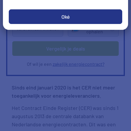
2000
kWh/jr
950
m3/jr
Ik heb geen gas
Oké
Verbruik
Verbruik zelf invullen
ophalen
Vergelijk je deals
Of wil je een
zakelijk energiecontract?
Sinds eind januari 2020 is het CER niet meer
toegankelijk voor energieleveranciers.
Het Contract Einde Register (CER) was sinds 1
augustus 2013 de centrale databank van
Nederlandse energiecontracten. Dit was een