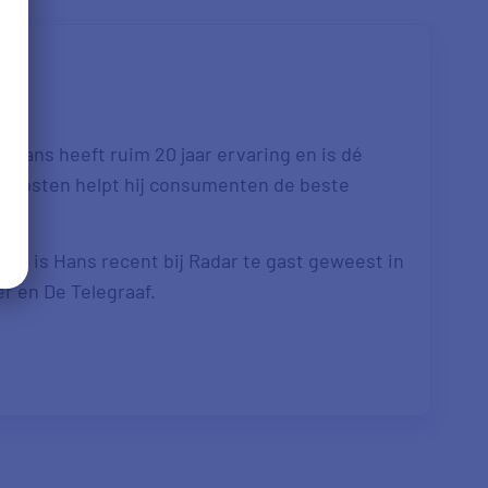
 Hans heeft ruim 20 jaar ervaring en is dé
re kosten helpt hij consumenten de beste
. Zo is Hans recent bij Radar te gast geweest in
er en De Telegraaf.