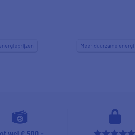
energieprijzen
Meer duurzame energi
ot wel € 500,-
****