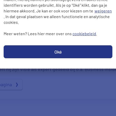
identifiers worden gebruikt. Als je op “Oké” klikt, dan ga je
hiermee akkoord. Je kan er ook voor kiezen om te
weigeren
. In dat geval plaatsen we alleen functionele en analytische
cookies.
Meer weten? Lees hier meer over ons
cookiebeleid
.
ze pagina is gecontroleerd door onze expert Hans de Kok.
ten. Met zijn kennis over energie, verzekeringen en ande
Oké
e gast bij verschillende media om zijn expertise te delen
t hij zijn visie als expert gedeeld bij o.a. Business Insid
pagina