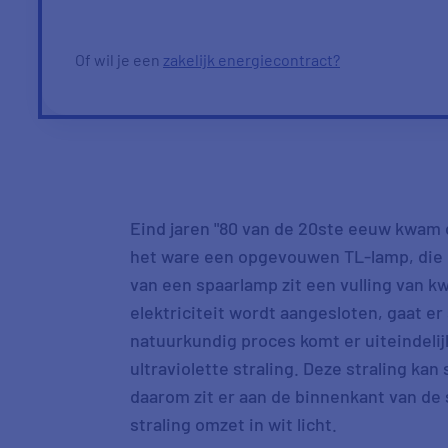
Of wil je een
zakelijk energiecontract?
Eind jaren "80 van de 20ste eeuw kwam d
het ware een opgevouwen TL-lamp, die in
van een spaarlamp zit een vulling van 
elektriciteit wordt aangesloten, gaat e
natuurkundig proces komt er uiteindeli
ultraviolette straling. Deze straling kan
daarom zit er aan de binnenkant van de 
straling omzet in wit licht.