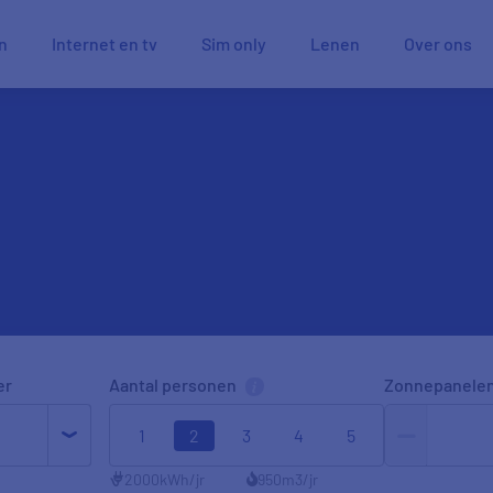
n
Internet en tv
Sim only
Lenen
Over ons
er
Aantal personen
Zonnepanele
1
2
3
4
5
2000
kWh/jr
950
m3/jr