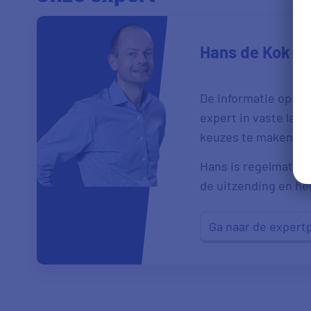
Hans de Kok
De informatie op de
expert in vaste las
keuzes te maken.
Hans is regelmatig t
de uitzending en heef
Ga naar de expert