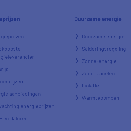
eprijzen
Duurzame energie
gieprijzen
Duurzame energie
dkoopste
Salderingsregeling
gieleverancier
Zonne-energie
rijs
Zonnepanelen
oomprijzen
Isolatie
gie aanbiedingen
Warmtepompen
achting energieprijzen
- en daluren