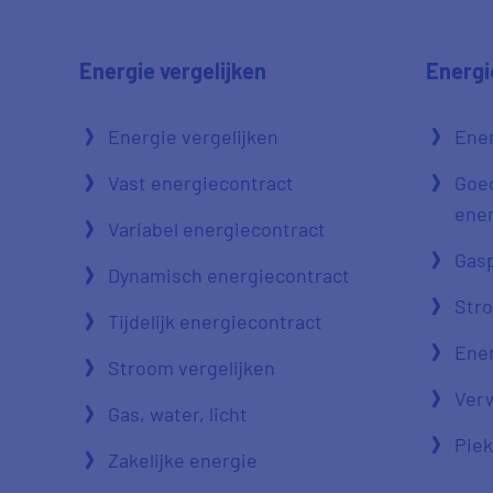
Energie vergelijken
Energi
Energie vergelijken
Ener
Vast energiecontract
Goe
ener
Variabel energiecontract
Gasp
Dynamisch energiecontract
Str
Tijdelijk energiecontract
Ener
Stroom vergelijken
Verw
Gas, water, licht
Piek
Zakelijke energie