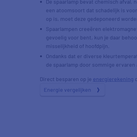
De spaarlamp bevat chemisch afval, 
een atoomsoort dat schadelijk is voo
op is, moet deze gedeponeerd worden
Spaarlampen creeëren elektromagneti
gevoelig voor bent, kun je daar behoor
misselijkheid of hoofdpijn.
Ondanks dat er diverse kleurtemperatu
de spaarlamp door sommige ervaren al
Direct besparen op je
energierekening
d
Energie vergelijken