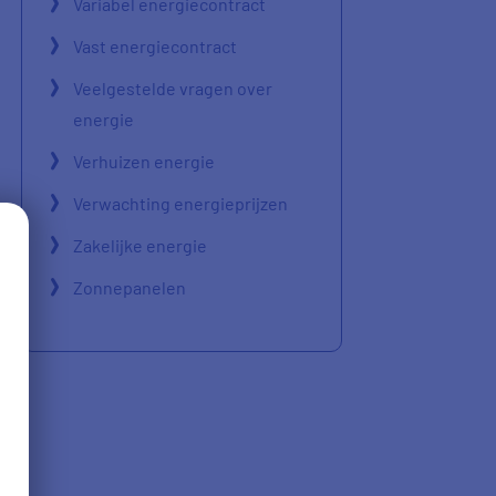
Variabel energiecontract
Vast energiecontract
Veelgestelde vragen over
energie
Verhuizen energie
Verwachting energieprijzen
Zakelijke energie
Zonnepanelen