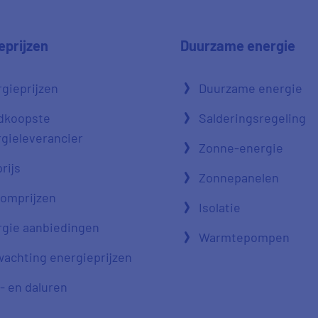
eprijzen
Duurzame energie
gieprijzen
Duurzame energie
dkoopste
Salderingsregeling
gieleverancier
Zonne-energie
rijs
Zonnepanelen
oomprijzen
Isolatie
gie aanbiedingen
Warmtepompen
achting energieprijzen
- en daluren