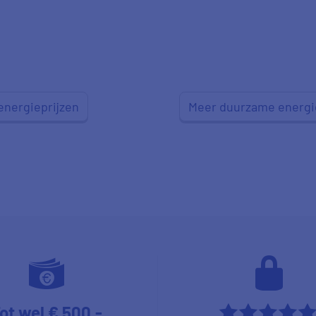
energieprijzen
Meer duurzame energi
ot wel € 500,-
****