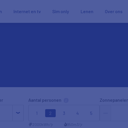
n
Internet en tv
Sim only
Lenen
Over ons
er
Aantal personen
Zonnepanele
1
2
3
4
5
2000
kWh/jr
950
m3/jr