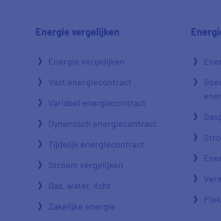
Energie vergelijken
Energi
Energie vergelijken
Ener
Vast energiecontract
Goe
ener
Variabel energiecontract
Gasp
Dynamisch energiecontract
Str
Tijdelijk energiecontract
Ener
Stroom vergelijken
Verw
Gas, water, licht
Piek
Zakelijke energie