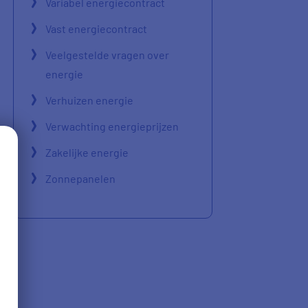
Variabel energiecontract
Vast energiecontract
Veelgestelde vragen over
energie
Verhuizen energie
Verwachting energieprijzen
Zakelijke energie
Zonnepanelen