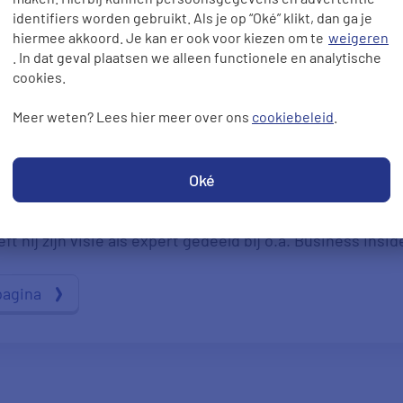
identifiers worden gebruikt. Als je op “Oké” klikt, dan ga je
hiermee akkoord. Je kan er ook voor kiezen om te
weigeren
. In dat geval plaatsen we alleen functionele en analytische
cookies.
Meer weten? Lees hier meer over ons
cookiebeleid
.
ze pagina is gecontroleerd door onze expert Hans de Kok.
ten. Met zijn kennis over energie, verzekeringen en ande
Oké
e gast bij verschillende media om zijn expertise te delen
t hij zijn visie als expert gedeeld bij o.a. Business Insid
pagina