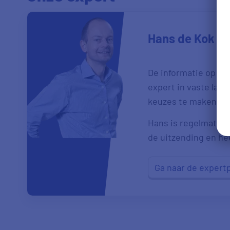
Hans de Kok
De informatie op de
expert in vaste las
keuzes te maken.
Hans is regelmatig t
de uitzending en heef
Ga naar de expert