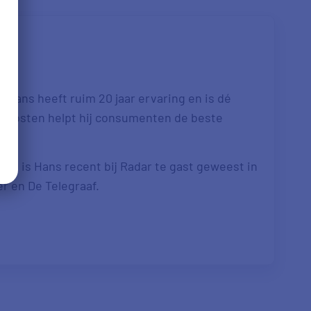
 Hans heeft ruim 20 jaar ervaring en is dé
re kosten helpt hij consumenten de beste
. Zo is Hans recent bij Radar te gast geweest in
er en De Telegraaf.