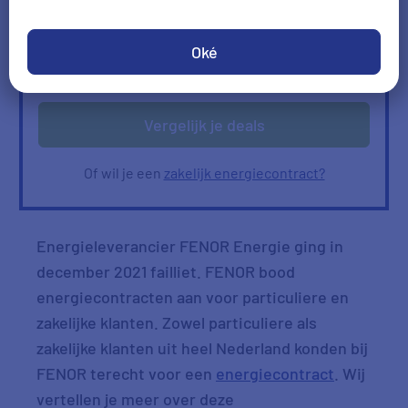
Ik heb geen gas
Oké
Verbruik
Verbruik zelf invullen
ophalen
Vergelijk je deals
Of wil je een
zakelijk energiecontract?
Energieleverancier FENOR Energie ging in
december 2021 failliet. FENOR bood
energiecontracten aan voor particuliere en
zakelijke klanten. Zowel particuliere als
zakelijke klanten uit heel Nederland konden bij
FENOR terecht voor een
energiecontract
. Wij
vertellen je meer over deze