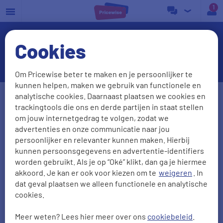
a
Cookies
FENOR
Om Pricewise beter te maken en je persoonlijker te
kunnen helpen, maken we gebruik van functionele en
Postcode
Huisnr. + Toev.
analytische cookies. Daarnaast plaatsen we cookies en
trackingtools die ons en derde partijen in staat stellen
om jouw internetgedrag te volgen, zodat we
advertenties en onze communicatie naar jou
Huidige leverancier
persoonlijker en relevanter kunnen maken. Hierbij
kunnen persoonsgegevens en advertentie-identifiers
worden gebruikt. Als je op “Oké” klikt, dan ga je hiermee
akkoord. Je kan er ook voor kiezen om te
weigeren
. In
Aantal personen
Zonnepanelen
dat geval plaatsen we alleen functionele en analytische
cookies.
0
1
2
3
4
5
Meer weten? Lees hier meer over ons
cookiebeleid
.
2000
kWh/jr
950
m3/jr