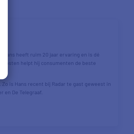
 Hans heeft ruim 20 jaar ervaring en is dé
re kosten helpt hij consumenten de beste
. Zo is Hans recent bij Radar te gast geweest in
er en De Telegraaf.