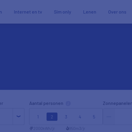
n
Internet en tv
Sim only
Lenen
Over ons
er
Aantal personen
Zonnepanele
1
2
3
4
5
2000
kWh/jr
950
m3/jr