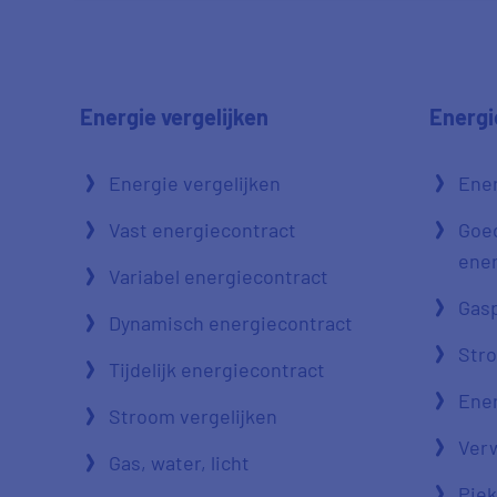
Energie vergelijken
Energi
Energie vergelijken
Ener
Vast energiecontract
Goe
ener
Variabel energiecontract
Gasp
Dynamisch energiecontract
Str
Tijdelijk energiecontract
Ener
Stroom vergelijken
Verw
Gas, water, licht
Piek