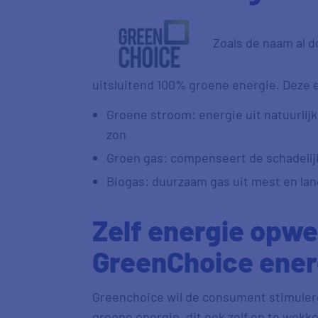
Zoals de naam al 
uitsluitend 100% groene energie. Deze e
Groene stroom: energie uit natuurlij
zon
Groen gas: compenseert de schadelij
Biogas: duurzaam gas uit mest en la
Zelf energie opw
GreenChoice ener
Greenchoice wil de consument stimuler
groene energie, dit ook zelf op te wekk