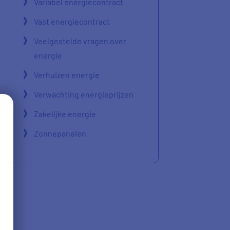
Variabel energiecontract
Vast energiecontract
Veelgestelde vragen over
energie
Verhuizen energie
Verwachting energieprijzen
Zakelijke energie
Zonnepanelen