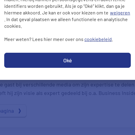
identifiers worden gebruikt. Als je op “Oké” klikt, dan ga je
hiermee akkoord. Je kan er ook voor kiezen om te
weigeren
. In dat geval plaatsen we alleen functionele en analytische
cookies.
Meer weten? Lees hier meer over ons
cookiebeleid
.
ze pagina is gecontroleerd door onze expert Hans de Kok.
Oké
ten. Met zijn kennis over energie, verzekeringen en ande
e gast bij verschillende media om zijn expertise te delen
t hij zijn visie als expert gedeeld bij o.a. Business Insid
pagina