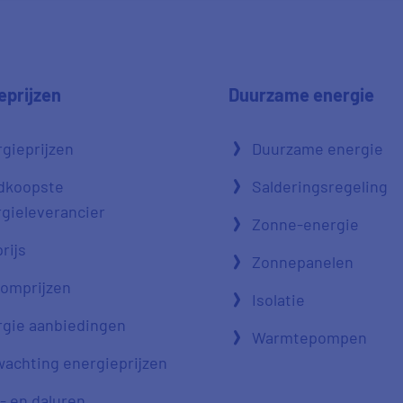
eprijzen
Duurzame energie
gieprijzen
Duurzame energie
dkoopste
Salderingsregeling
gieleverancier
Zonne-energie
rijs
Zonnepanelen
oomprijzen
Isolatie
gie aanbiedingen
Warmtepompen
achting energieprijzen
- en daluren