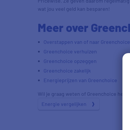
Pricewise. Ze geven daarom regelmatig 
wat jou veel geld kan besparen!
Meer over Greenc
Overstappen van of naar Greenchoice
Greenchoice verhuizen
Greenchoice opzeggen
Greenchoice zakelijk
Energieprijzen van Greenchoice
Wil je graag weten of Greenchoice het g
Energie vergelijken