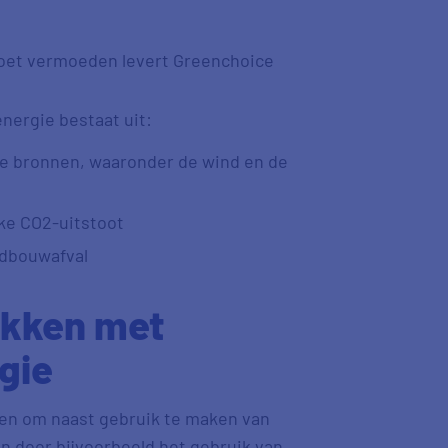
doet vermoeden levert Greenchoice
nergie bestaat uit:
ke bronnen, waaronder de wind en de
ke CO2-uitstoot
ndbouwafval
ekken met
gie
en om naast gebruik te maken van
en door bijvoorbeeld het gebruik van