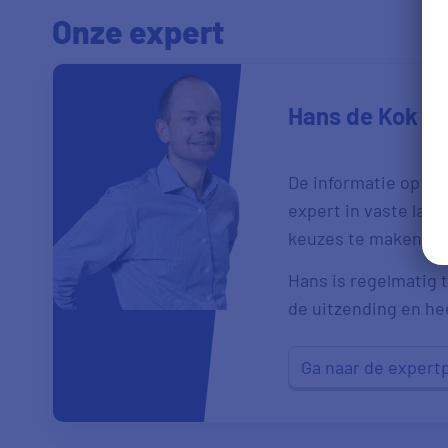
Onze expert
Hans de Kok
De informatie op de
expert in vaste las
keuzes te maken.
Hans is regelmatig t
de uitzending en heef
Ga naar de expert