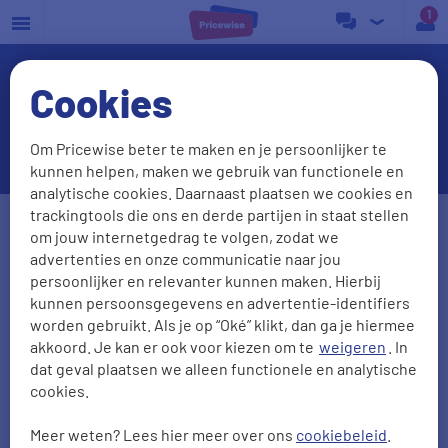
a
Cookies
Overstappen van of naar
Huismerk Energie
Om Pricewise beter te maken en je persoonlijker te
kunnen helpen, maken we gebruik van functionele en
analytische cookies. Daarnaast plaatsen we cookies en
Postcode
Huisnr. + Toev.
trackingtools die ons en derde partijen in staat stellen
om jouw internetgedrag te volgen, zodat we
advertenties en onze communicatie naar jou
persoonlijker en relevanter kunnen maken. Hierbij
Huidige leverancier
kunnen persoonsgegevens en advertentie-identifiers
worden gebruikt. Als je op “Oké” klikt, dan ga je hiermee
akkoord. Je kan er ook voor kiezen om te
weigeren
. In
dat geval plaatsen we alleen functionele en analytische
Aantal personen
Zonnepanelen
cookies.
0
1
2
3
4
5
Meer weten? Lees hier meer over ons
cookiebeleid
.