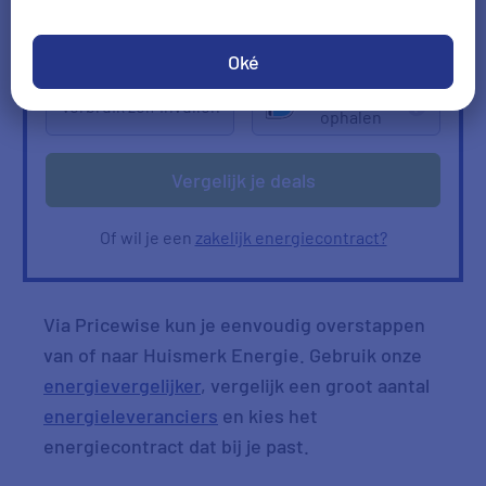
2000
kWh/jr
950
m3/jr
Ik heb geen gas
Oké
Verbruik
Verbruik zelf invullen
ophalen
Vergelijk je deals
Of wil je een
zakelijk energiecontract?
Via Pricewise kun je eenvoudig overstappen
van of naar Huismerk Energie. Gebruik onze
energievergelijker
, vergelijk een groot aantal
energieleveranciers
en kies het
energiecontract dat bij je past.