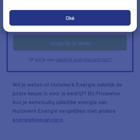
Ik heb geen gas
Oké
Verbruik
Verbruik zelf invullen
ophalen
Vergelijk je deals
Of wil je een
zakelijk energiecontract?
Wil je weten of Huismerk Energie zakelijk de
juiste keuze is voor je bedrijf? Bij Pricewise
kun je eenvoudig zakelijke energie van
Huismerk Energie vergelijken met andere
energieleveranciers
.