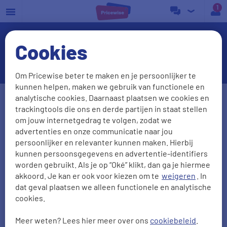
a
Cookies
Huismerk Energie zakelijk
Om Pricewise beter te maken en je persoonlijker te
kunnen helpen, maken we gebruik van functionele en
Postcode
Huisnr. + Toev.
analytische cookies. Daarnaast plaatsen we cookies en
trackingtools die ons en derde partijen in staat stellen
om jouw internetgedrag te volgen, zodat we
advertenties en onze communicatie naar jou
Huidige leverancier
persoonlijker en relevanter kunnen maken. Hierbij
kunnen persoonsgegevens en advertentie-identifiers
worden gebruikt. Als je op “Oké” klikt, dan ga je hiermee
akkoord. Je kan er ook voor kiezen om te
weigeren
. In
Aantal personen
Zonnepanelen
dat geval plaatsen we alleen functionele en analytische
cookies.
0
1
2
3
4
5
Meer weten? Lees hier meer over ons
cookiebeleid
.
2000
kWh/jr
950
m3/jr