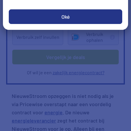
0
1
2
3
4
5
2000
kWh/jr
950
m3/jr
Oké
Ik heb geen gas
Verbruik
Verbruik zelf invullen
ophalen
Vergelijk je deals
Of wil je een
zakelijk energiecontract?
NieuweStroom opzeggen is niet nodig als je
via Pricewise overstapt naar een voordelig
contract voor
energie
. De nieuwe
energieleverancier
zegt het contract bij
NieuweStroom voor je op. Alleen bij een