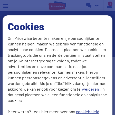
a
Cookies
NieuweStroom opzeggen:
niet nodig als je overstapt via
Om Pricewise beter te maken en je persoonlijker te
Pricewise
kunnen helpen, maken we gebruik van functionele en
analytische cookies. Daarnaast plaatsen we cookies en
trackingtools die ons en derde partijen in staat stellen
Postcode
Huisnr. + Toev.
om jouw internetgedrag te volgen, zodat we
advertenties en onze communicatie naar jou
persoonlijker en relevanter kunnen maken. Hierbij
kunnen persoonsgegevens en advertentie-identifiers
Huidige leverancier
worden gebruikt. Als je op “Oké” klikt, dan ga je hiermee
akkoord. Je kan er ook voor kiezen om te
weigeren
. In
dat geval plaatsen we alleen functionele en analytische
cookies.
Aantal personen
Zonnepanelen
Meer weten? Lees hier meer over ons
cookiebeleid
.