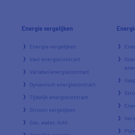
Energie vergelijken
Energi
Energie vergelijken
Ener
Vast energiecontract
Goe
ener
Variabel energiecontract
Gasp
Dynamisch energiecontract
Str
Tijdelijk energiecontract
Ener
Stroom vergelijken
Verw
Gas, water, licht
Piek