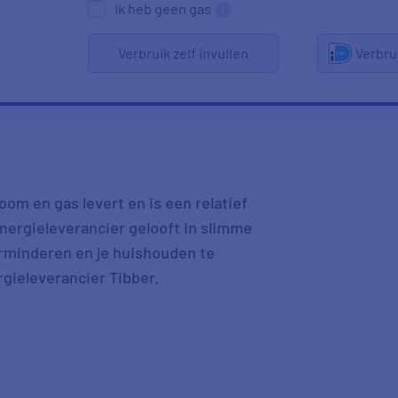
Ik heb geen gas
Verbruik zelf invullen
Verbru
oom en gas levert en is een relatief
nergieleverancier gelooft in slimme
rminderen en je huishouden te
rgieleverancier Tibber.