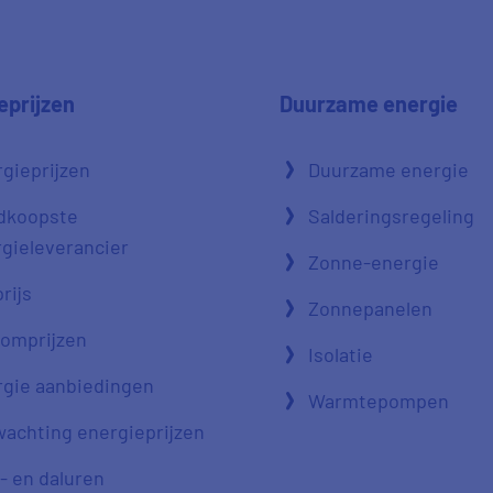
eprijzen
Duurzame energie
gieprijzen
Duurzame energie
dkoopste
Salderingsregeling
gieleverancier
Zonne-energie
rijs
Zonnepanelen
oomprijzen
Isolatie
gie aanbiedingen
Warmtepompen
achting energieprijzen
- en daluren