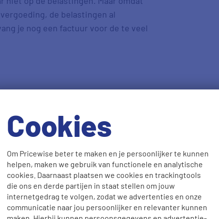
r niét op de belastingen. Maar omdat
pvergoeding, de belastingen al
vang je nog een factuur voor de te veel
an je stroomverbruik, als je een
 kun je ook vergelijken met dat van
Cookies
or staat.
Om Pricewise beter te maken en je persoonlijker te kunnen
helpen, maken we gebruik van functionele en analytische
!
cookies. Daarnaast plaatsen we cookies en trackingtools
die ons en derde partijen in staat stellen om jouw
internetgedrag te volgen, zodat we advertenties en onze
communicatie naar jou persoonlijker en relevanter kunnen
maken. Hierbij kunnen persoonsgegevens en advertentie-