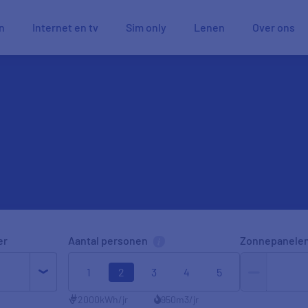
n
Internet en tv
Sim only
Lenen
Over ons
er
Aantal personen
Zonnepanele
1
2
3
4
5
2000
kWh/jr
950
m3/jr