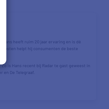
 Hans heeft ruim 20 jaar ervaring en is dé
re kosten helpt hij consumenten de beste
. Zo is Hans recent bij Radar te gast geweest in
er en De Telegraaf.