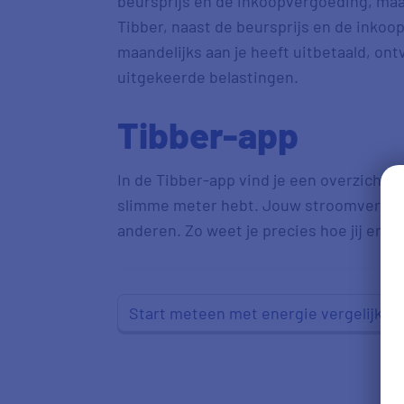
beursprijs en de inkoopvergoeding, maa
Tibber, naast de beursprijs en de inkoo
maandelijks aan je heeft uitbetaald, ont
uitgekeerde belastingen.
Tibber-app
In de Tibber-app vind je een overzicht v
slimme meter hebt. Jouw stroomverbruik
anderen. Zo weet je precies hoe jij ervo
Start meteen met energie vergelijken