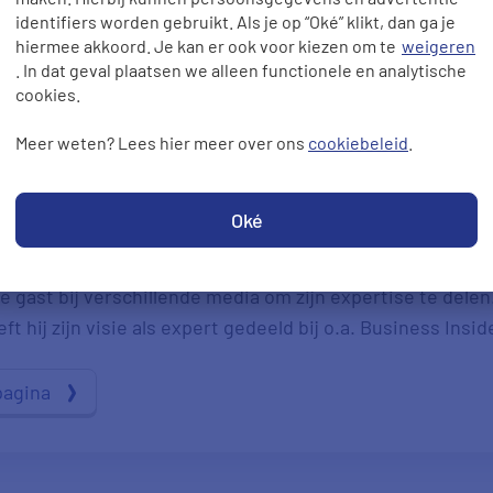
identifiers worden gebruikt. Als je op “Oké” klikt, dan ga je
hiermee akkoord. Je kan er ook voor kiezen om te
weigeren
. In dat geval plaatsen we alleen functionele en analytische
cookies.
Meer weten? Lees hier meer over ons
cookiebeleid
.
ze pagina is gecontroleerd door onze expert Hans de Kok.
ten. Met zijn kennis over energie, verzekeringen en ande
Oké
e gast bij verschillende media om zijn expertise te delen
t hij zijn visie als expert gedeeld bij o.a. Business Insid
pagina