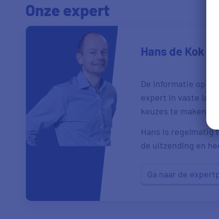
Onze expert
Hans de Kok
De informatie op de
expert in vaste las
keuzes te maken.
Hans is regelmatig t
de uitzending en heef
Ga naar de expert