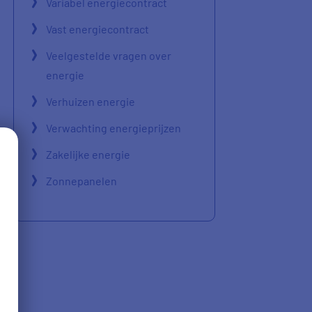
Variabel energiecontract
Vast energiecontract
Veelgestelde vragen over
energie
Verhuizen energie
Verwachting energieprijzen
Zakelijke energie
Zonnepanelen