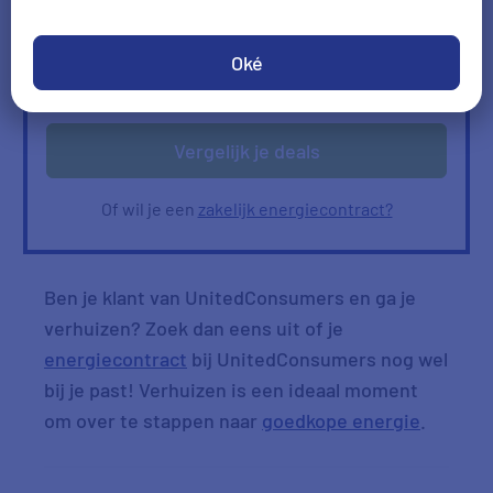
Ik heb geen gas
Oké
Verbruik
Verbruik zelf invullen
ophalen
Vergelijk je deals
Of wil je een
zakelijk energiecontract?
Ben je klant van UnitedConsumers en ga je
verhuizen? Zoek dan eens uit of je
energiecontract
bij UnitedConsumers nog wel
bij je past! Verhuizen is een ideaal moment
om over te stappen naar
goedkope energie
.