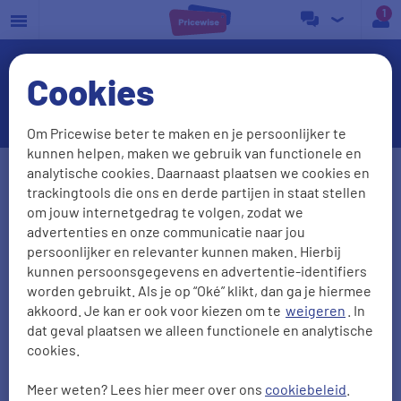
a
Cookies
UnitedConsumers verhuizen
Om Pricewise beter te maken en je persoonlijker te
kunnen helpen, maken we gebruik van functionele en
Postcode
Huisnr. + Toev.
analytische cookies. Daarnaast plaatsen we cookies en
trackingtools die ons en derde partijen in staat stellen
om jouw internetgedrag te volgen, zodat we
advertenties en onze communicatie naar jou
Huidige leverancier
persoonlijker en relevanter kunnen maken. Hierbij
kunnen persoonsgegevens en advertentie-identifiers
worden gebruikt. Als je op “Oké” klikt, dan ga je hiermee
akkoord. Je kan er ook voor kiezen om te
weigeren
. In
Aantal personen
Zonnepanelen
dat geval plaatsen we alleen functionele en analytische
cookies.
0
1
2
3
4
5
Meer weten? Lees hier meer over ons
cookiebeleid
.
2000
kWh/jr
950
m3/jr