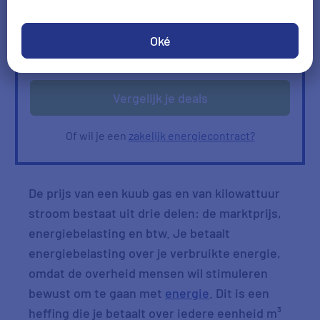
Ik heb geen gas
Oké
Verbruik
Verbruik zelf invullen
ophalen
Vergelijk je deals
Of wil je een
zakelijk energiecontract?
De prijs van een kuub gas en van kilowattuur
stroom bestaat uit drie delen: de marktprijs,
energiebelasting en btw. Je betaalt
energiebelasting over je verbruikte energie,
omdat de overheid mensen wil stimuleren
bewust om te gaan met
energie
. Dit is een
heffing die je betaalt over iedere eenheid m³