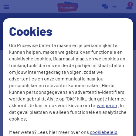
a
Cookies
Energiebelasting 2025
Om Pricewise beter te maken en je persoonlijker te
kunnen helpen, maken we gebruik van functionele en
Postcode
Huisnr. + Toev.
analytische cookies. Daarnaast plaatsen we cookies en
trackingtools die ons en derde partijen in staat stellen
om jouw internetgedrag te volgen, zodat we
advertenties en onze communicatie naar jou
Huidige leverancier
persoonlijker en relevanter kunnen maken. Hierbij
kunnen persoonsgegevens en advertentie-identifiers
worden gebruikt. Als je op “Oké” klikt, dan ga je hiermee
akkoord. Je kan er ook voor kiezen om te
weigeren
. In
Aantal personen
Zonnepanelen
dat geval plaatsen we alleen functionele en analytische
cookies.
0
1
2
3
4
5
Meer weten? Lees hier meer over ons
cookiebeleid
.
2000
kWh/jr
950
m3/jr