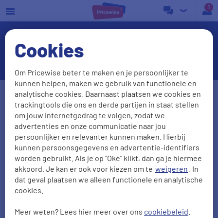
a
Cookies
Vergelijk in Groningen energie
Om Pricewise beter te maken en je persoonlijker te
kunnen helpen, maken we gebruik van functionele en
Postcode
Huisnr. + Toev.
analytische cookies. Daarnaast plaatsen we cookies en
trackingtools die ons en derde partijen in staat stellen
om jouw internetgedrag te volgen, zodat we
advertenties en onze communicatie naar jou
Huidige leverancier
persoonlijker en relevanter kunnen maken. Hierbij
kunnen persoonsgegevens en advertentie-identifiers
worden gebruikt. Als je op “Oké” klikt, dan ga je hiermee
akkoord. Je kan er ook voor kiezen om te
weigeren
. In
Aantal personen
Zonnepanelen
dat geval plaatsen we alleen functionele en analytische
cookies.
0
1
2
3
4
5
Meer weten? Lees hier meer over ons
cookiebeleid
.
2000
kWh/jr
950
m3/jr