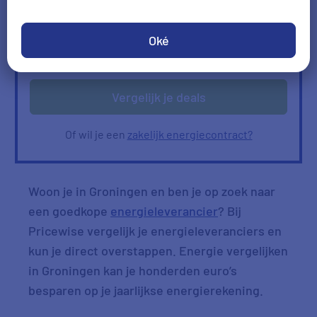
Ik heb geen gas
Oké
Verbruik
Verbruik zelf invullen
ophalen
Vergelijk je deals
Of wil je een
zakelijk energiecontract?
Woon je in Groningen en ben je op zoek naar
een goedkope
energieleverancier
? Bij
Pricewise vergelijk je energieleveranciers en
kun je direct overstappen. Energie vergelijken
in Groningen kan je honderden euro’s
besparen op je jaarlijkse energierekening.