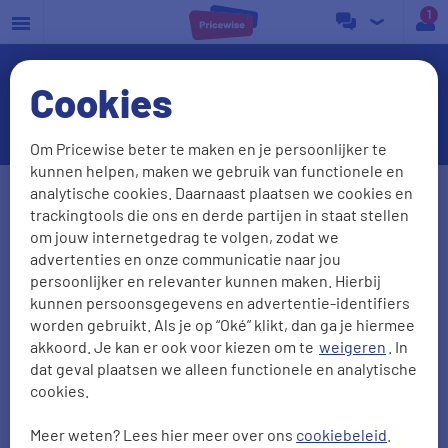
a
Cookies
Slimme thermostaat Netatmo
Om Pricewise beter te maken en je persoonlijker te
kunnen helpen, maken we gebruik van functionele en
Postcode
Huisnr. + Toev.
analytische cookies. Daarnaast plaatsen we cookies en
trackingtools die ons en derde partijen in staat stellen
om jouw internetgedrag te volgen, zodat we
advertenties en onze communicatie naar jou
Huidige leverancier
persoonlijker en relevanter kunnen maken. Hierbij
kunnen persoonsgegevens en advertentie-identifiers
worden gebruikt. Als je op “Oké” klikt, dan ga je hiermee
akkoord. Je kan er ook voor kiezen om te
weigeren
. In
Aantal personen
Zonnepanelen
dat geval plaatsen we alleen functionele en analytische
cookies.
0
1
2
3
4
5
Meer weten? Lees hier meer over ons
cookiebeleid
.
2000
kWh/jr
950
m3/jr