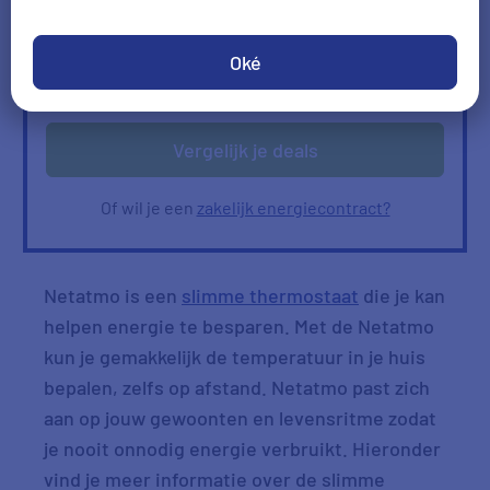
Ik heb geen gas
Oké
Verbruik
Verbruik zelf invullen
ophalen
Vergelijk je deals
Of wil je een
zakelijk energiecontract?
Netatmo is een
slimme thermostaat
die je kan
helpen energie te besparen. Met de Netatmo
kun je gemakkelijk de temperatuur in je huis
bepalen, zelfs op afstand. Netatmo past zich
aan op jouw gewoonten en levensritme zodat
je nooit onnodig energie verbruikt. Hieronder
vind je meer informatie over de slimme