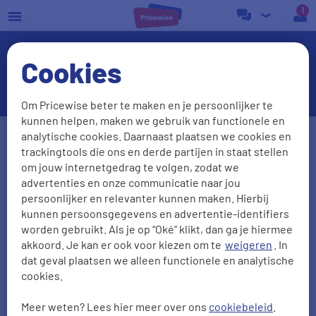
a
Cookies
Vergelijk in Tilburg energie
Om Pricewise beter te maken en je persoonlijker te
kunnen helpen, maken we gebruik van functionele en
Postcode
Huisnr. + Toev.
analytische cookies. Daarnaast plaatsen we cookies en
trackingtools die ons en derde partijen in staat stellen
om jouw internetgedrag te volgen, zodat we
advertenties en onze communicatie naar jou
Huidige leverancier
persoonlijker en relevanter kunnen maken. Hierbij
kunnen persoonsgegevens en advertentie-identifiers
worden gebruikt. Als je op “Oké” klikt, dan ga je hiermee
akkoord. Je kan er ook voor kiezen om te
weigeren
. In
Aantal personen
Zonnepanelen
dat geval plaatsen we alleen functionele en analytische
cookies.
0
1
2
3
4
5
Meer weten? Lees hier meer over ons
cookiebeleid
.
2000
kWh/jr
950
m3/jr