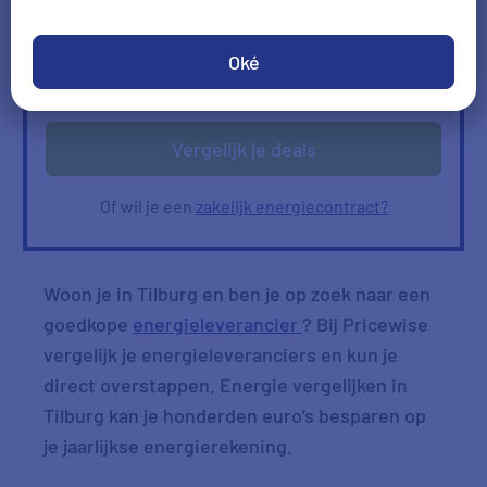
Ik heb geen gas
Oké
Verbruik
Verbruik zelf invullen
ophalen
Vergelijk je deals
Of wil je een
zakelijk energiecontract?
Woon je in Tilburg en ben je op zoek naar een
goedkope
energieleverancier
? Bij Pricewise
vergelijk je energieleveranciers en kun je
direct overstappen. Energie vergelijken in
Tilburg kan je honderden euro’s besparen op
je jaarlijkse energierekening.