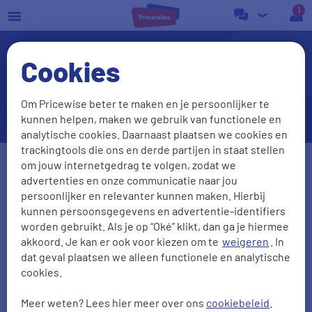
a
Cookies
Ik heb geen kabel televisie.
Kan ik dan wel Digitale TV
Om Pricewise beter te maken en je persoonlijker te
nemen?
kunnen helpen, maken we gebruik van functionele en
analytische cookies. Daarnaast plaatsen we cookies en
trackingtools die ons en derde partijen in staat stellen
om jouw internetgedrag te volgen, zodat we
Postcode
Huisnr + Toev.
advertenties en onze communicatie naar jou
persoonlijker en relevanter kunnen maken. Hierbij
kunnen persoonsgegevens en advertentie-identifiers
worden gebruikt. Als je op “Oké” klikt, dan ga je hiermee
Wat wil je vergelijken?
akkoord. Je kan er ook voor kiezen om te
weigeren
. In
dat geval plaatsen we alleen functionele en analytische
Internet
,
Televisie
cookies.
Ik zit nu bij
Meer weten? Lees hier meer over ons
cookiebeleid
.