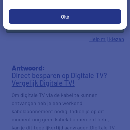
Oké
Check je voordeel
Help mij kiezen
Antwoord:
Direct besparen op Digitale TV?
Vergelijk Digitale TV!
Om digitale TV via de kabel te kunnen
ontvangen heb je een werkend
kabelabonnement nodig. Indien je op dit
moment nog geen kabelabonnement hebt,
kan je dit tegelijkertijd aanvragen.Digitale TV