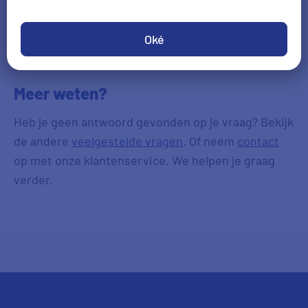
Inboedelverzekering vergelijken
Oké
Meer weten?
Heb je geen antwoord gevonden op je vraag? Bekijk
de andere
veelgestelde vragen
. Of neem
contact
op met onze klantenservice. We helpen je graag
verder.