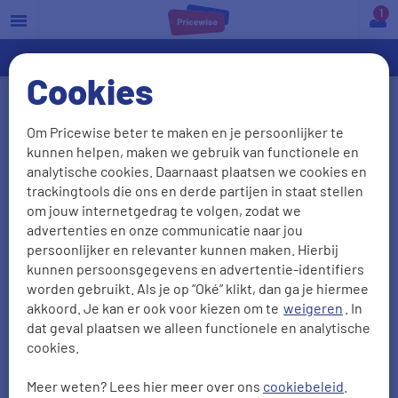
a
Cookies
Wat is huurdersbelang?
Om Pricewise beter te maken en je persoonlijker te
kunnen helpen, maken we gebruik van functionele en
Wanneer je woning gehuurd hebt, dan regelt je
analytische cookies. Daarnaast plaatsen we cookies en
verhuurder de opstalverzekering voor je woning.
trackingtools die ons en derde partijen in staat stellen
Stel jij of de vorige bewoner heeft onderdelen van
om jouw internetgedrag te volgen, zodat we
advertenties en onze communicatie naar jou
je woning verbeterd, bijvoorbeeld een nieuwe
persoonlijker en relevanter kunnen maken. Hierbij
badkamer of keuken. Deze verbeteringen vallen
kunnen persoonsgegevens en advertentie-identifiers
vaak niet onder de opstalverzekering van je
worden gebruikt. Als je op “Oké” klikt, dan ga je hiermee
verhuurder of VvE. Bij sommige verzekeraars valt
akkoord. Je kan er ook voor kiezen om te
weigeren
. In
dat geval plaatsen we alleen functionele en analytische
het huurdersbelang onder de inboedelverzekering.
cookies.
Zo niet, sluit dan een dekking huurdersbelang af.
Meer weten? Lees hier meer over ons
cookiebeleid
.