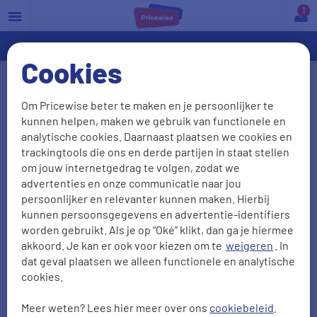
a
Cookies
Moet ik een woonverzekering
Om Pricewise beter te maken en je persoonlijker te
afsluiten wanneer ik een
kunnen helpen, maken we gebruik van functionele en
appartement heb?
analytische cookies. Daarnaast plaatsen we cookies en
trackingtools die ons en derde partijen in staat stellen
Bij de meeste appartementen is er een Vereniging
om jouw internetgedrag te volgen, zodat we
advertenties en onze communicatie naar jou
van Eigenaren (VvE) die de opstalverzekering
persoonlijker en relevanter kunnen maken. Hierbij
regelt. Het is verstandig om dit na te vragen bij de
kunnen persoonsgegevens en advertentie-identifiers
VvE. We hebben de belangrijkste informatie voor je
worden gebruikt. Als je op “Oké” klikt, dan ga je hiermee
akkoord. Je kan er ook voor kiezen om te
weigeren
. In
op een rijtje gezet.
dat geval plaatsen we alleen functionele en analytische
cookies.
Opstalverzekering via de VvE
Meer weten? Lees hier meer over ons
cookiebeleid
.
Je wordt automatisch lid van de VvE als je een