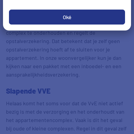
appartement in een appartementencomplex koopt.
Je betaalt een bepaald bedrag per maand of jaar
Oké
aan de VvE. De VvE gebruikt dat geld om het
complex te onderhouden en regelt de
opstalverzekering. Dat betekent dat je zelf geen
opstalverzekering hoeft af te sluiten voor je
appartement. In onze woonvergelijker kun je dan
kijken naar een pakket met een inboedel- en een
aansprakelijkheidsverzekering.
Slapende VVE
Helaas komt het soms voor dat de VvE niet actief
bezig is met de verzorging en het onderhoudt van
het appartementencomplex. Vaak is dit het geval
bij oude of kleine complexen. Regel in dit geval zelf