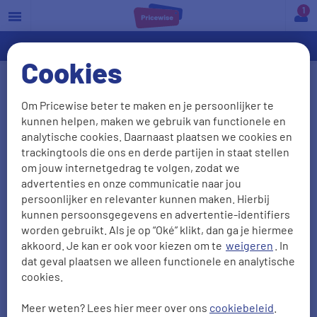
a
Cookies
Allianz woonverzekering
Om Pricewise beter te maken en je persoonlijker te
kunnen helpen, maken we gebruik van functionele en
Je woning is je veilige haven en die wil je goed
analytische cookies. Daarnaast plaatsen we cookies en
verzekeren. Bij Allianz heb je ruime keuze. De
trackingtools die ons en derde partijen in staat stellen
belangrijkste informatie over de Allianz
om jouw internetgedrag te volgen, zodat we
advertenties en onze communicatie naar jou
woonverzekeringen
vind je op deze pagina.
persoonlijker en relevanter kunnen maken. Hierbij
kunnen persoonsgegevens en advertentie-identifiers
worden gebruikt. Als je op “Oké” klikt, dan ga je hiermee
akkoord. Je kan er ook voor kiezen om te
weigeren
. In
dat geval plaatsen we alleen functionele en analytische
cookies.
Meer weten? Lees hier meer over ons
cookiebeleid
.