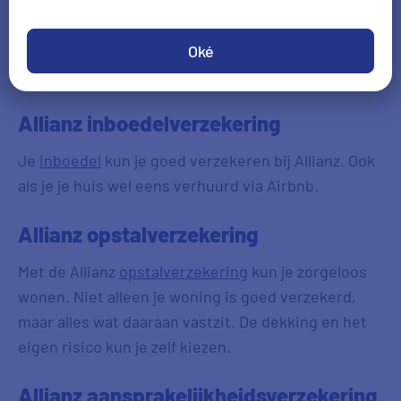
Vergelijk alle woonverzekeringen
Oké
Allianz inboedelverzekering
Je
inboedel
kun je goed verzekeren bij Allianz. Ook
als je je huis wel eens verhuurd via Airbnb.
Allianz opstalverzekering
Met de Allianz
opstalverzekering
kun je zorgeloos
wonen. Niet alleen je woning is goed verzekerd,
maar alles wat daaraan vastzit. De dekking en het
eigen risico kun je zelf kiezen.
Allianz aansprakelijkheidsverzekering