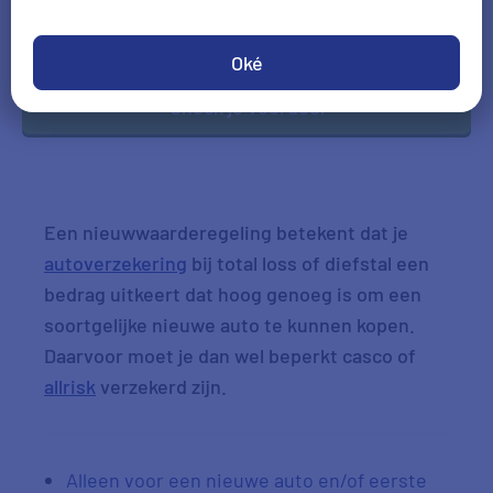
DD-MM-JJJJ
*Gegevens hoofdbestuurder
Oké
Check je voordeel
Een nieuwwaarderegeling betekent dat je
autoverzekering
bij total loss of diefstal een
bedrag uitkeert dat hoog genoeg is om een
soortgelijke nieuwe auto te kunnen kopen.
Daarvoor moet je dan wel beperkt casco of
allrisk
verzekerd zijn.
Alleen voor een nieuwe auto en/of eerste