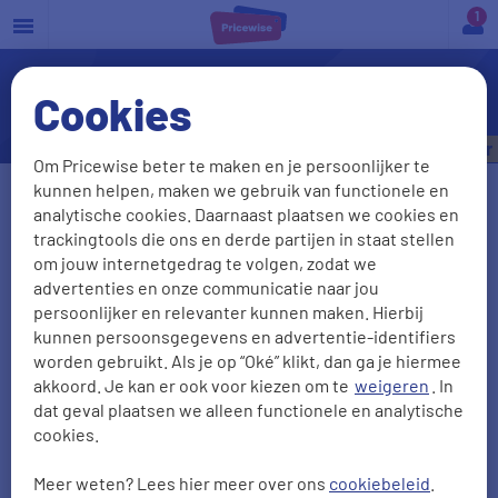
a
Cookies
Nieuwwaarderegeling
Bespaar tot
€535,- per jaar
Om Pricewise beter te maken en je persoonlijker te
kunnen helpen, maken we gebruik van functionele en
Vul je kenteken in
analytische cookies. Daarnaast plaatsen we cookies en
trackingtools die ons en derde partijen in staat stellen
om jouw internetgedrag te volgen, zodat we
advertenties en onze communicatie naar jou
Kenteken onbekend
persoonlijker en relevanter kunnen maken. Hierbij
kunnen persoonsgegevens en advertentie-identifiers
Postcode
Huisnr + Toevoeging
worden gebruikt. Als je op “Oké” klikt, dan ga je hiermee
akkoord. Je kan er ook voor kiezen om te
weigeren
. In
dat geval plaatsen we alleen functionele en analytische
cookies.
Geboortedatum
Meer weten? Lees hier meer over ons
cookiebeleid
.