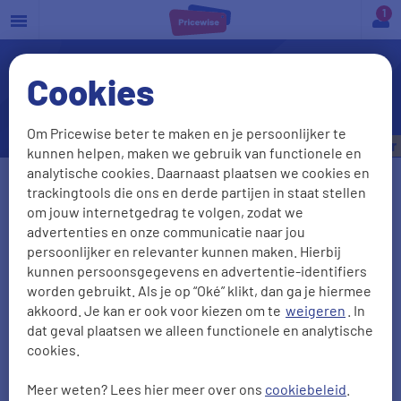
a
Cookies
Hoe kan ik mijn Bovemij-
autoverzekering opzeggen?
Om Pricewise beter te maken en je persoonlijker te
Bespaar tot
€535,- per jaar
kunnen helpen, maken we gebruik van functionele en
analytische cookies. Daarnaast plaatsen we cookies en
Vul je kenteken in
trackingtools die ons en derde partijen in staat stellen
om jouw internetgedrag te volgen, zodat we
advertenties en onze communicatie naar jou
persoonlijker en relevanter kunnen maken. Hierbij
Kenteken onbekend
kunnen persoonsgegevens en advertentie-identifiers
worden gebruikt. Als je op “Oké” klikt, dan ga je hiermee
Postcode
Huisnr + Toevoeging
akkoord. Je kan er ook voor kiezen om te
weigeren
. In
dat geval plaatsen we alleen functionele en analytische
cookies.
Meer weten? Lees hier meer over ons
cookiebeleid
.
Geboortedatum