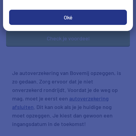
DD-MM-JJJJ
Oké
*Gegevens hoofdbestuurder
Check je voordeel
Je autoverzekering van Bovemij opzeggen, is
zo gedaan. Zorg ervoor dat je niet
onverzekerd rondrijdt. Voordat je de weg op
mag, moet je eerst een
autoverzekering
afsluiten
. Dit kan ook als je je huidige nog
moet opzeggen. Je kiest dan gewoon een
ingangsdatum in de toekomst!