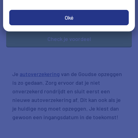
DD-MM-JJJJ
Oké
*Gegevens hoofdbestuurder
Check je voordeel
Je
autoverzekering
van de Goudse opzeggen
is zo gedaan. Zorg ervoor dat je niet
onverzekerd rondrijdt en sluit eerst een
nieuwe autoverzekering af. Dit kan ook als je
je huidige nog moet opzeggen. Je kiest dan
gewoon een ingangsdatum in de toekomst!