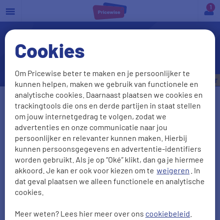
a
Cookies
Hoe kan ik mijn de Goudse-
autoverzekering opzeggen?
Om Pricewise beter te maken en je persoonlijker te
Bespaar tot
€535,- per jaar
kunnen helpen, maken we gebruik van functionele en
analytische cookies. Daarnaast plaatsen we cookies en
Vul je kenteken in
trackingtools die ons en derde partijen in staat stellen
om jouw internetgedrag te volgen, zodat we
advertenties en onze communicatie naar jou
persoonlijker en relevanter kunnen maken. Hierbij
Kenteken onbekend
kunnen persoonsgegevens en advertentie-identifiers
worden gebruikt. Als je op “Oké” klikt, dan ga je hiermee
Postcode
Huisnr + Toevoeging
akkoord. Je kan er ook voor kiezen om te
weigeren
. In
dat geval plaatsen we alleen functionele en analytische
cookies.
Meer weten? Lees hier meer over ons
cookiebeleid
.
Geboortedatum