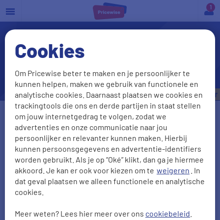
a
Cookies
Wat betekent het als mijn
autoverzekering is
Om Pricewise beter te maken en je persoonlijker te
geschorst?
kunnen helpen, maken we gebruik van functionele en
Bespaar tot
€535,- per jaar
analytische cookies. Daarnaast plaatsen we cookies en
trackingtools die ons en derde partijen in staat stellen
om jouw internetgedrag te volgen, zodat we
Vul je kenteken in
advertenties en onze communicatie naar jou
persoonlijker en relevanter kunnen maken. Hierbij
kunnen persoonsgegevens en advertentie-identifiers
worden gebruikt. Als je op “Oké” klikt, dan ga je hiermee
Kenteken onbekend
akkoord. Je kan er ook voor kiezen om te
weigeren
. In
Postcode
dat geval plaatsen we alleen functionele en analytische
Huisnr + Toevoeging
cookies.
Meer weten? Lees hier meer over ons
cookiebeleid
.