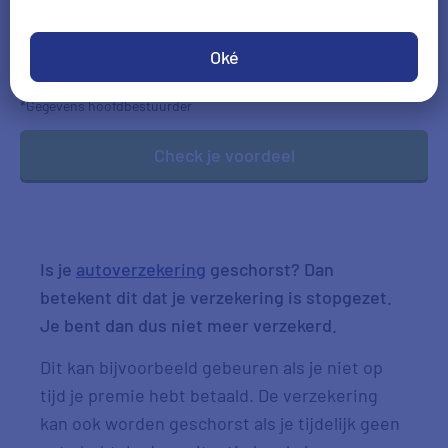
Geboortedatum
Oké
DD-MM-JJJJ
*Gegevens hoofdbestuurder
Check je voordeel
Is je
autoverzekering
geschorst? Dan
betekent dit dat je verzekering is stopgezet.
Je bent dan dus niet meer verzekerd.
Dit kan bijvoorbeeld gebeuren als je niet op
tijd je premie hebt betaald. De verzekering
kan ook worden geschorst als je tijdelijk geen