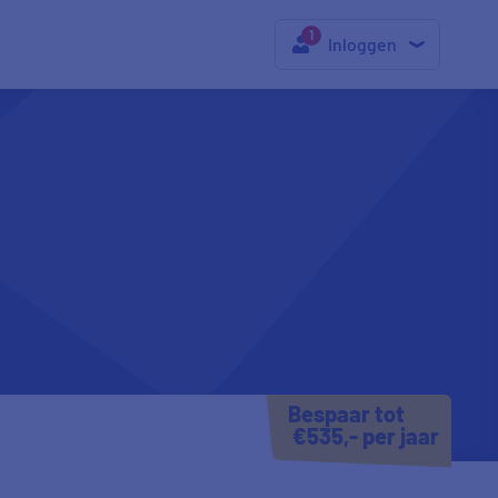
Inloggen
Bespaar tot
€535,- per jaar