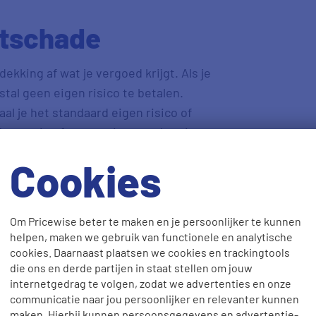
uitschade
dekking af wat je vergoed krijgt. Als je
stal geen eigen risico te betalen.
al je het standaard eigen risico of
 Reparatie of vervanging van de ruit
e
no-claim korting
.
Cookies
 risico
Om Pricewise beter te maken en je persoonlijker te kunnen
oger eigen risico als je jonger dan 24
helpen, maken we gebruik van functionele en analytische
e je auto uit aan iemand jonger dan 24
cookies. Daarnaast plaatsen we cookies en trackingtools
die ons en derde partijen in staat stellen om jouw
 hoger eigen risico. Houd hier dus
internetgedrag te volgen, zodat we advertenties en onze
.
communicatie naar jou persoonlijker en relevanter kunnen
maken. Hierbij kunnen persoonsgegevens en advertentie-