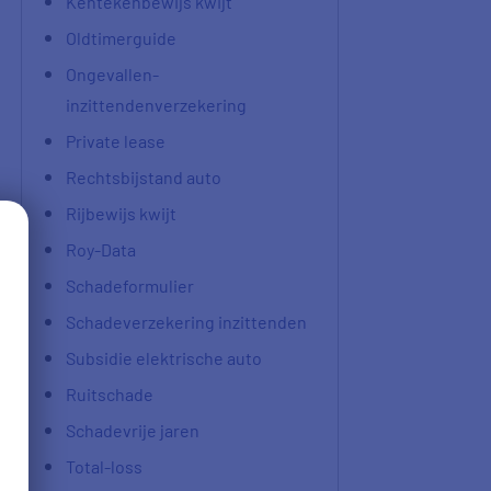
Kentekenbewijs kwijt
Oldtimerguide
Ongevallen-
inzittendenverzekering
Private lease
Rechtsbijstand auto
Rijbewijs kwijt
Roy-Data
Schadeformulier
Schadeverzekering inzittenden
Subsidie elektrische auto
Ruitschade
Schadevrije jaren
Total-loss