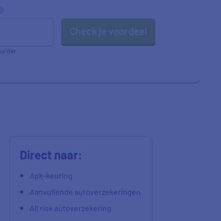
Check je voordeel
urder
Direct naar:
Apk-keuring
Aanvullende autoverzekeringen
All risk autoverzekering