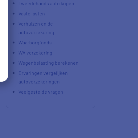
Tweedehands auto kopen
Vaste lasten
Verhuizen en de
autoverzekering
Waarborgfonds
WA verzekering
Wegenbelasting berekenen
Ervaringen vergelijken
autoverzekeringen
Veelgestelde vragen