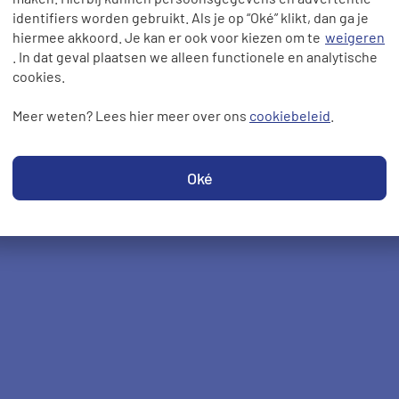
pen
identifiers worden gebruikt. Als je op “Oké” klikt, dan ga je
hiermee akkoord. Je kan er ook voor kiezen om te
weigeren
. In dat geval plaatsen we alleen functionele en analytische
ico? Bij sommige verzekeraars is het
cookies.
. Je betaalt dan wel een hogere premie
Meer weten? Lees hier meer over ons
cookiebeleid
.
n
WA + Volledig Casco
verzekering.
Oké
raag? Bekijk de andere
veelgestelde