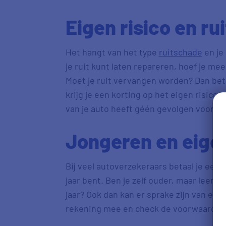
Eigen risico en r
Het hangt van het type
ruitschade
en je 
je ruit kunt laten repareren, hoef je mee
Moet je ruit vervangen worden? Dan beta
krijg je een korting op het eigen risico.
van je auto heeft géén gevolgen voor d
Jongeren en eigen
Bij veel autoverzekeraars betaal je een h
jaar bent. Ben je zelf ouder, maar leen j
jaar? Ook dan kan er sprake zijn van een
rekening mee en check de voorwaarden