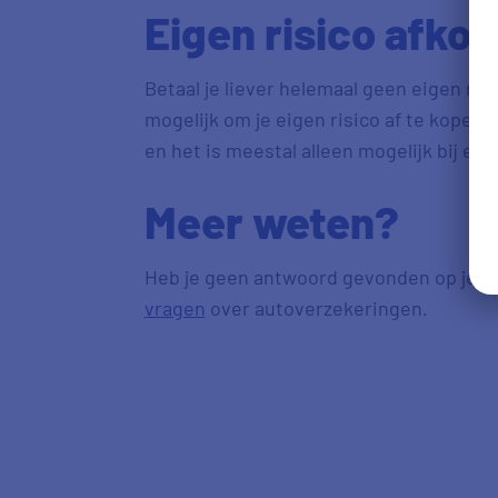
Eigen risico afko
Betaal je liever helemaal geen eigen ris
mogelijk om je eigen risico af te kopen
en het is meestal alleen mogelijk bij ee
Meer weten?
Heb je geen antwoord gevonden op je v
vragen
over autoverzekeringen.