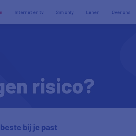
en
Internet en tv
Sim only
Lenen
Over ons
gen risico?
beste bij je past