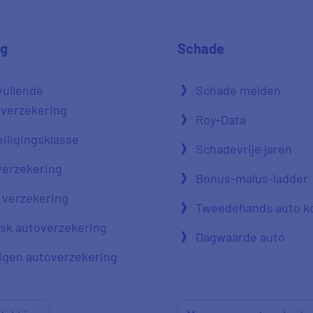
ng
Schade
vullende
Schade melden
verzekering
Roy-Data
iligingsklasse
Schadevrije jaren
verzekering
Bonus-malus-ladder
 verzekering
Tweedehands auto k
risk autoverzekering
Dagwaarde auto
igen autoverzekering