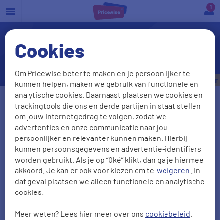
a
Cookies
Ik kan mijn auto niet
verzekeren
Om Pricewise beter te maken en je persoonlijker te
Bespaar tot
€535,- per jaar
kunnen helpen, maken we gebruik van functionele en
analytische cookies. Daarnaast plaatsen we cookies en
Vul je kenteken in
trackingtools die ons en derde partijen in staat stellen
om jouw internetgedrag te volgen, zodat we
advertenties en onze communicatie naar jou
persoonlijker en relevanter kunnen maken. Hierbij
Kenteken onbekend
kunnen persoonsgegevens en advertentie-identifiers
worden gebruikt. Als je op “Oké” klikt, dan ga je hiermee
Postcode
Huisnr + Toevoeging
akkoord. Je kan er ook voor kiezen om te
weigeren
. In
dat geval plaatsen we alleen functionele en analytische
cookies.
Meer weten? Lees hier meer over ons
cookiebeleid
.
Geboortedatum