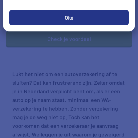
DD-MM-JJJJ
Oké
*Gegevens hoofdbestuurder
Check je voordeel
Lukt het niet om een autoverzekering af te
sluiten? Dat kan frustrerend zijn. Zeker omdat
je in Nederland verplicht bent om, als er een
auto op je naam staat, minimaal een WA-
verzekering te hebben. Zonder verzekering
mag je de weg niet op. Toch kan het
voorkomen dat een verzekeraar je aanvraag
afwijst. We leggen je uit waarom je geweigerd