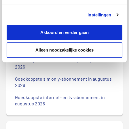
Instellingen
Zorgverzekeringspremies bekend: dit
zijn de drie goedkoopste
Akkoord en verder gaan
P
r
Meest recente berichten
Alleen noodzakelijke cookies
i
m
Goedkoopste woonverzekering in augustus
a
2026
i
r
Goedkoopste sim only-abonnement in augustus
2026
e
S
Goedkoopste internet- en tv-abonnement in
i
augustus 2026
d
e
b
a