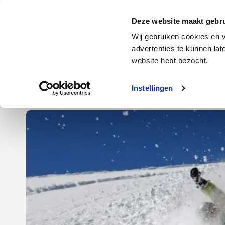
Door
Spring
Spring
naar
naar
naar
Energie
Verzekering
Deze website maakt gebru
de
de
de
Wij gebruiken cookies en v
hoofd
eerste
voettekst
advertenties te kunnen la
Energie
Auto
website hebt bezocht.
inhoud
sidebar
Instellingen