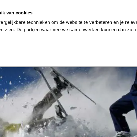
en
Internet en tv
Sim only
Lenen
Over ons
ik van cookies
ergelijkbare technieken om de website te verbeteren en je relev
ten zien. De partijen waarmee we samenwerken kunnen dan zien 
verzekering
Internet en tv
Sim only