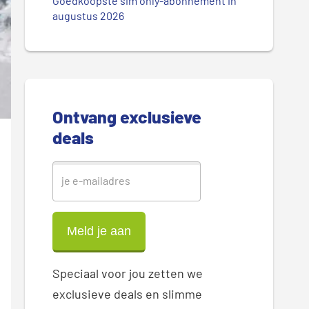
.
Goedkoopste sim only-abonnement in
r
augustus 2026
.
.
e
S
i
Ontvang exclusieve
d
deals
e
b
a
r
Speciaal voor jou zetten we
exclusieve deals en slimme