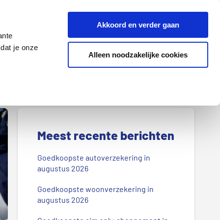
Z
Akkoord en verder gaan
o
ante
e
dat je onze
k
Alleen noodzakelijke cookies
Lenen
Wonen
d
o
o
r
P
o
r
Meest recente berichten
n
s
i
Goedkoopste autoverzekering in
b
augustus 2026
m
l
Goedkoopste woonverzekering in
a
o
augustus 2026
g
i