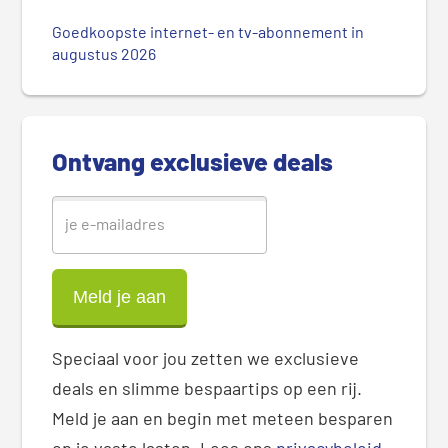
S
Goedkoopste internet- en tv-abonnement in
i
augustus 2026
d
e
b
a
Ontvang exclusieve deals
r
Speciaal voor jou zetten we exclusieve
deals en slimme bespaartips op een rij.
Meld je aan en begin met meteen besparen
op je vaste lasten. Lees ons
privacybeleid
.