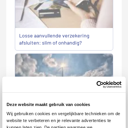
Losse aanvullende verzekering
afsluiten: slim of onhandig?
Deze website maakt gebruik van cookies
Feit of fabel: je kunt alleen aan het
einde van het jaar overstappen van
Wij gebruiken cookies en vergelijkbare technieken om de
zorgverzekering
website te verbeteren en je relevante advertenties te
kunnen laten zien. De partijen waarmee we