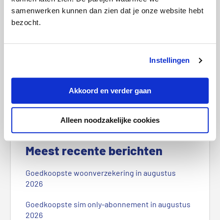
samenwerken kunnen dan zien dat je onze website hebt
bezocht.
Instellingen
Akkoord en verder gaan
Zorgverzekeringspremies bekend: dit
zijn de drie goedkoopste
Alleen noodzakelijke cookies
P
r
Meest recente berichten
i
m
Goedkoopste woonverzekering in augustus
a
2026
i
r
Goedkoopste sim only-abonnement in augustus
2026
e