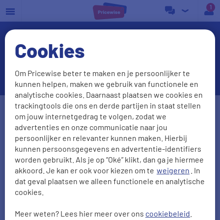
a
Cookies
Overstappen van of naar
Budget Energie
Om Pricewise beter te maken en je persoonlijker te
kunnen helpen, maken we gebruik van functionele en
analytische cookies. Daarnaast plaatsen we cookies en
Postcode
Huisnr. + Toev.
trackingtools die ons en derde partijen in staat stellen
om jouw internetgedrag te volgen, zodat we
advertenties en onze communicatie naar jou
persoonlijker en relevanter kunnen maken. Hierbij
Huidige leverancier
kunnen persoonsgegevens en advertentie-identifiers
worden gebruikt. Als je op “Oké” klikt, dan ga je hiermee
akkoord. Je kan er ook voor kiezen om te
weigeren
. In
dat geval plaatsen we alleen functionele en analytische
Aantal personen
Zonnepanelen
cookies.
0
1
2
3
4
5
Meer weten? Lees hier meer over ons
cookiebeleid
.