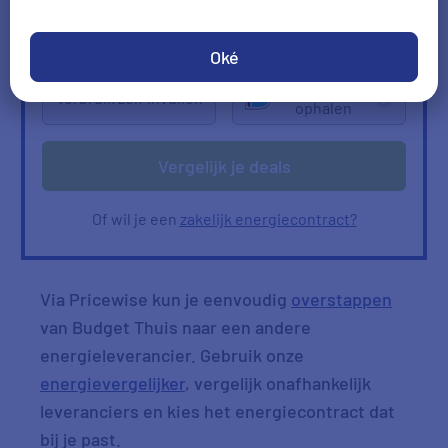
2000
kWh/jr
950
m3/jr
Ik heb geen gas
Oké
Verbruik
Verbruik zelf invullen
ophalen
Vergelijk je deals
Of wil je een
zakelijk energiecontract?
Via Pricewise kun je eenvoudig
overstappen
van Budget Thuis naar een andere
energieleverancier. Gebruik onze
energievergelijker
, vergelijk onafhankelijk
leveranciers en kies het energiecontract dat
bij je past.