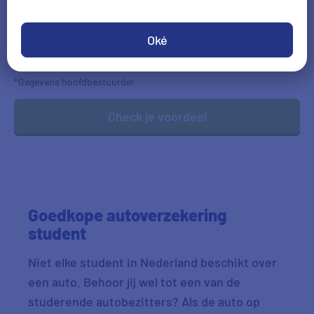
Geboortedatum
Oké
DD-MM-JJJJ
*Gegevens hoofdbestuurder
Check je voordeel
Goedkope autoverzekering
student
Niet elke student in Nederland beschikt over
een auto. Behoor jij wel tot een van de
studerende autobezitters? Als de auto op