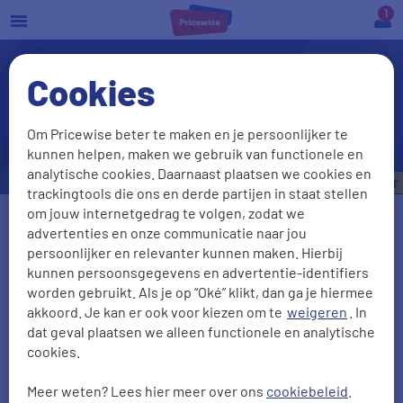
a
Cookies
Goedkope autoverzekering
student
Om Pricewise beter te maken en je persoonlijker te
Check onze beste deals
kunnen helpen, maken we gebruik van functionele en
analytische cookies. Daarnaast plaatsen we cookies en
Bespaar tot
€535,- per jaar
trackingtools die ons en derde partijen in staat stellen
om jouw internetgedrag te volgen, zodat we
Vul je kenteken in
advertenties en onze communicatie naar jou
persoonlijker en relevanter kunnen maken. Hierbij
kunnen persoonsgegevens en advertentie-identifiers
worden gebruikt. Als je op “Oké” klikt, dan ga je hiermee
Kenteken onbekend
akkoord. Je kan er ook voor kiezen om te
weigeren
. In
dat geval plaatsen we alleen functionele en analytische
Postcode
Huisnr + Toevoeging
cookies.
Meer weten? Lees hier meer over ons
cookiebeleid
.