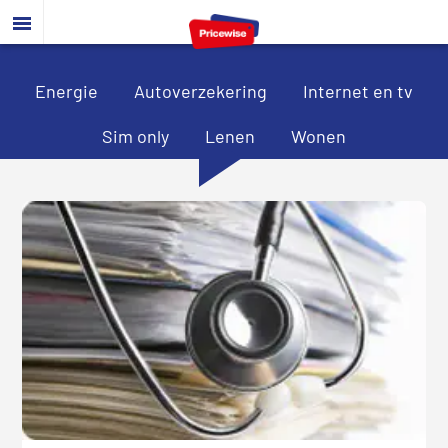
Door
Spring
Spring
naar
naar
naar
de
de
de
hoofd
eerste
voettekst
Energie
Autoverzekering
Internet en tv
inhoud
sidebar
Sim only
Lenen
Wonen