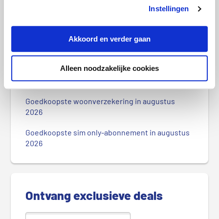
Zorgverzekeringspremies bekend: dit
Instellingen
zijn de drie goedkoopste
Akkoord en verder gaan
P
r
Meest recente berichten
i
Alleen noodzakelijke cookies
m
Goedkoopste autoverzekering in augustus 2026
a
i
Goedkoopste woonverzekering in augustus
r
2026
e
Goedkoopste sim only-abonnement in augustus
S
2026
i
d
e
b
Ontvang exclusieve deals
a
r