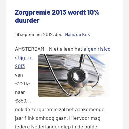
Zorgpremie 2013 wordt 10%
duurder
19 september 2012
, door
Hans de Kok
AMSTERDAM – Niet al
leen het
eigen risico
stijgt in
2013
van
€220,-
naar
€350,-,
ook de zorgpremie zal het aankomende
jaar flink omhoog gaan. Hiervoor mag
iedere Nederlander diep in de buidel