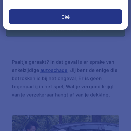
DD-MM-JJJJ
*Gegevens hoofdbestuurder
Oké
Check je voordeel
Paaltje geraakt? In dat geval is er sprake van
enkelzijdige
autoschade
. Jij bent de enige die
betrokken is bij het ongeval. Er is geen
tegenpartij in het spel. Wat je vergoed krijgt
van je verzekeraar hangt af van je dekking.