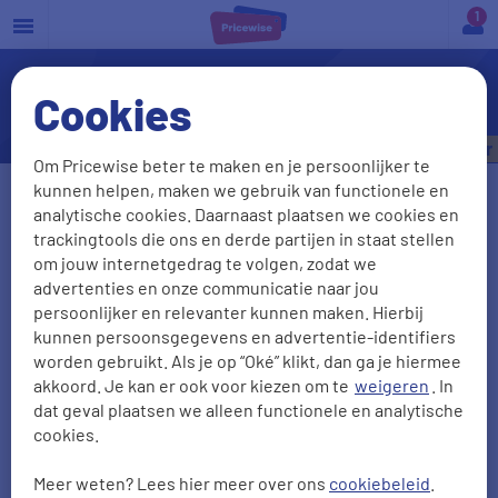
a
Cookies
Enkelzijdige schade: wat nu?
Bespaar tot
€535,- per jaar
Om Pricewise beter te maken en je persoonlijker te
kunnen helpen, maken we gebruik van functionele en
Vul je kenteken in
analytische cookies. Daarnaast plaatsen we cookies en
trackingtools die ons en derde partijen in staat stellen
om jouw internetgedrag te volgen, zodat we
advertenties en onze communicatie naar jou
Kenteken onbekend
persoonlijker en relevanter kunnen maken. Hierbij
kunnen persoonsgegevens en advertentie-identifiers
Postcode
Huisnr + Toevoeging
worden gebruikt. Als je op “Oké” klikt, dan ga je hiermee
akkoord. Je kan er ook voor kiezen om te
weigeren
. In
dat geval plaatsen we alleen functionele en analytische
cookies.
Geboortedatum
Meer weten? Lees hier meer over ons
cookiebeleid
.