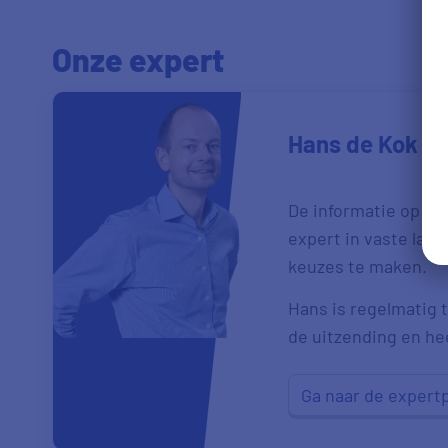
Onze expert
Hans de Kok
De informatie op de
expert in vaste las
keuzes te maken.
Hans is regelmatig t
de uitzending en heef
Ga naar de expert