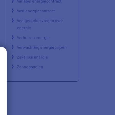
Variabel energiecontract
Vast energiecontract
Veelgestelde vragen over
energie
Verhuizen energie
Verwachting energieprijzen
Zakelijke energie
Zonnepanelen