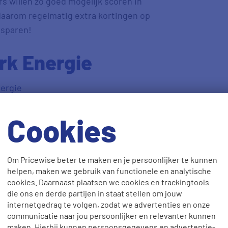
s willen zo goed mogelijk scoren in
 daarom regelmatig extra kortingen op
esparen!
rk Energie
ergie
Cookies
Om Pricewise beter te maken en je persoonlijker te kunnen
helpen, maken we gebruik van functionele en analytische
r jou financieel voordelig?
cookies. Daarnaast plaatsen we cookies en trackingtools
die ons en derde partijen in staat stellen om jouw
internetgedrag te volgen, zodat we advertenties en onze
communicatie naar jou persoonlijker en relevanter kunnen
maken. Hierbij kunnen persoonsgegevens en advertentie-