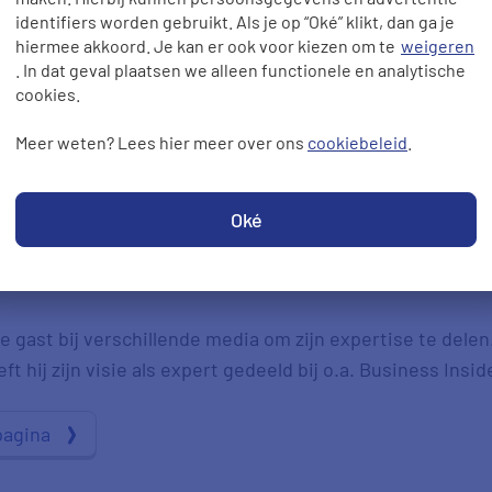
identifiers worden gebruikt. Als je op “Oké” klikt, dan ga je
hiermee akkoord. Je kan er ook voor kiezen om te
weigeren
. In dat geval plaatsen we alleen functionele en analytische
cookies.
Meer weten? Lees hier meer over ons
cookiebeleid
.
Oké
ze pagina is gecontroleerd door onze expert Hans de Kok.
ten. Met zijn kennis over energie, verzekeringen en ande
e gast bij verschillende media om zijn expertise te delen
t hij zijn visie als expert gedeeld bij o.a. Business Insid
pagina