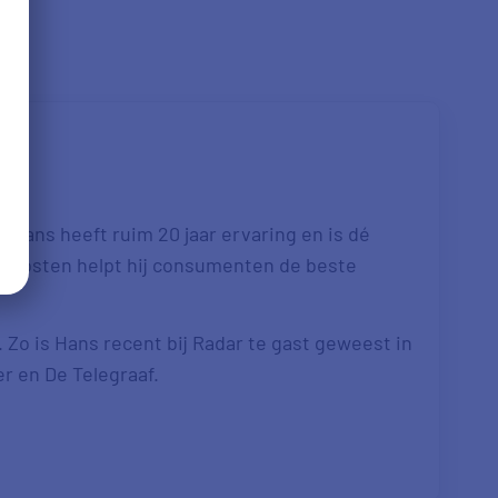
 Hans heeft ruim 20 jaar ervaring en is dé
re kosten helpt hij consumenten de beste
. Zo is Hans recent bij Radar te gast geweest in
er en De Telegraaf.