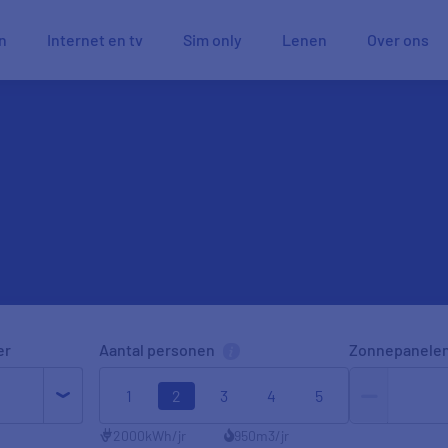
n
Internet en tv
Sim only
Lenen
Over ons
er
Aantal personen
Zonnepanele
1
2
3
4
5
2000
kWh/jr
950
m3/jr