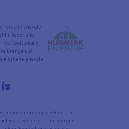
eer
groene energie
t in Nederland.
it het buitenland
 te brengen wil
kale groene energie
is
orzienende energieopwekking. De
klant weet wie de groene energie
ereiken door het opstarten van