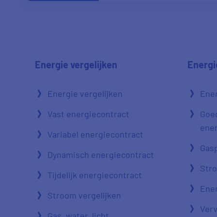
Energie vergelijken
Energi
Energie vergelijken
Ener
Vast energiecontract
Goe
ener
Variabel energiecontract
Gasp
Dynamisch energiecontract
Str
Tijdelijk energiecontract
Ener
Stroom vergelijken
Verw
Gas, water, licht