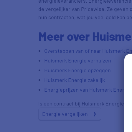
energieleveranciers. Energieleverancier
de vergelijker van Pricewise. Ze geven
hun contracten, wat jou veel geld kan b
Meer over Huisme
Overstappen van of naar Huismerk En
Huismerk Energie verhuizen
Huismerk Energie opzeggen
Huismerk Energie zakelijk
Energieprijzen van Huismerk Energie
Is een contract bij Huismerk Energie voo
Energie vergelijken