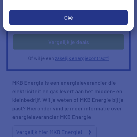
Ik heb geen gas
Oké
Verbruik
Verbruik zelf invullen
ophalen
Vergelijk je deals
Of wil je een
zakelijk energiecontract?
MKB Energie is een energieleverancier die
elektriciteit en gas levert aan het midden- en
kleinbedrijf. Wil je weten of MKB Energie bij je
past? Hieronder vind je meer informatie over
energieleverancier MKB Energie.
Vergelijk hier MKB Energie!