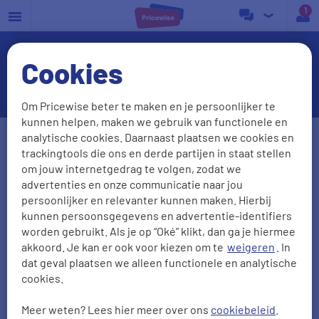
a
Cookies
MKB Energie
Om Pricewise beter te maken en je persoonlijker te
kunnen helpen, maken we gebruik van functionele en
Postcode
Huisnr. + Toev.
analytische cookies. Daarnaast plaatsen we cookies en
trackingtools die ons en derde partijen in staat stellen
om jouw internetgedrag te volgen, zodat we
advertenties en onze communicatie naar jou
Huidige leverancier
persoonlijker en relevanter kunnen maken. Hierbij
kunnen persoonsgegevens en advertentie-identifiers
worden gebruikt. Als je op “Oké” klikt, dan ga je hiermee
akkoord. Je kan er ook voor kiezen om te
weigeren
. In
Aantal personen
Zonnepanelen
dat geval plaatsen we alleen functionele en analytische
cookies.
0
1
2
3
4
5
Meer weten? Lees hier meer over ons
cookiebeleid
.
2000
kWh/jr
950
m3/jr