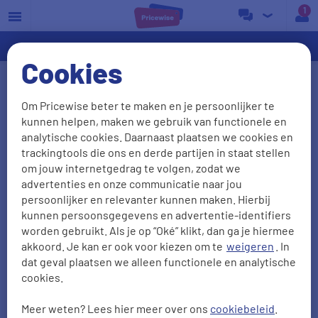
a
Cookies
Opbrengst zonnepanelen
Om Pricewise beter te maken en je persoonlijker te
kunnen helpen, maken we gebruik van functionele en
De opbrengst van je zonnepanelen bepaalt hoeveel
analytische cookies. Daarnaast plaatsen we cookies en
je bespaart op je energierekening. Een
trackingtools die ons en derde partijen in staat stellen
zonnepaneel van 400 wattpiek (Wp) wekt in
om jouw internetgedrag te volgen, zodat we
advertenties en onze communicatie naar jou
Nederland gemiddeld 300 tot 350 kWh stroom per
persoonlijker en relevanter kunnen maken. Hierbij
jaar op. Hoeveel je installatie daadwerkelijk
kunnen persoonsgegevens en advertentie-identifiers
oplevert, hangt af van factoren zoals de plaatsing,
worden gebruikt. Als je op “Oké” klikt, dan ga je hiermee
dakrichting en het aantal zonnepanelen. Op deze
akkoord. Je kan er ook voor kiezen om te
weigeren
. In
dat geval plaatsen we alleen functionele en analytische
pagina lees je hoe je de opbrengst in kWh en euro’s
cookies.
berekent, welke maandelijkse opbrengst je kunt
verwachten en hoe je meer uit je zonnepanelen
Meer weten? Lees hier meer over ons
cookiebeleid
.