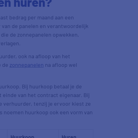
en huren?
 vast bedrag per maand aan een
r van de panelen en verantwoordelijk
m die de zonnepanelen opwekken,
verlagen.
urder, ook na afloop van het
e de
zonnepanelen
na afloop wel
urkoop. Bij huurkoop betaal je de
t einde van het contract eigenaar. Bij
verhuurder, tenzij je ervoor kiest ze
rs noemen huurkoop ook een vorm van
Huurkoop
Huren