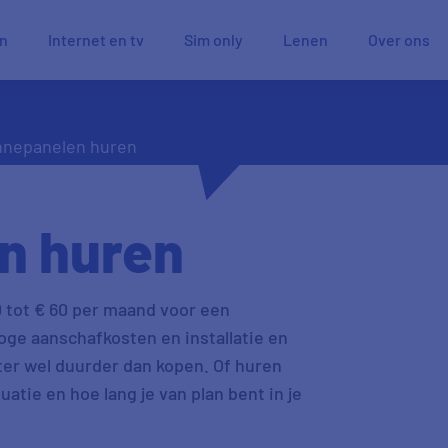
en
Internet en tv
Sim only
Lenen
Over ons
nnepanelen huren
n huren
 tot € 60 per maand voor een
hoge aanschafkosten en installatie en
ter wel duurder dan kopen. Of huren
uatie en hoe lang je van plan bent in je