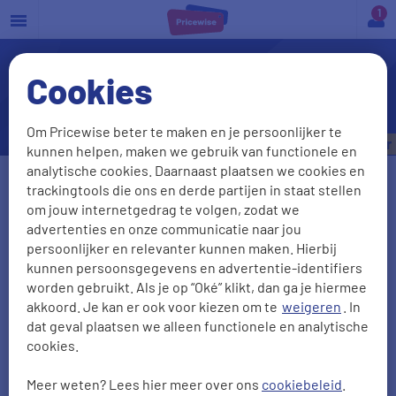
a
Cookies
Autoschade: hoger eigen
risico met cabrio
Om Pricewise beter te maken en je persoonlijker te
Bespaar tot
€535,- per jaar
kunnen helpen, maken we gebruik van functionele en
analytische cookies. Daarnaast plaatsen we cookies en
Vul je kenteken in
trackingtools die ons en derde partijen in staat stellen
om jouw internetgedrag te volgen, zodat we
advertenties en onze communicatie naar jou
persoonlijker en relevanter kunnen maken. Hierbij
Kenteken onbekend
kunnen persoonsgegevens en advertentie-identifiers
worden gebruikt. Als je op “Oké” klikt, dan ga je hiermee
Postcode
Huisnr + Toevoeging
akkoord. Je kan er ook voor kiezen om te
weigeren
. In
dat geval plaatsen we alleen functionele en analytische
cookies.
Meer weten? Lees hier meer over ons
cookiebeleid
.
Geboortedatum