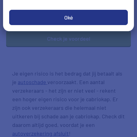
DD-MM-JJJJ
Oké
*Gegevens hoofdbestuurder
Check je voordeel
Je eigen risico is het bedrag dat jij betaalt als
je
autoschade
veroorzaakt. Een aantal
verzekeraars - het zijn er niet veel - rekent
een hoger eigen risico voor je cabriokap. Er
zijn ook verzekeraars die helemaal niet
uitkeren bij schade aan je cabriokap. Check dit
daarom altijd goed, voordat je een
autoverzekering afsluit
!