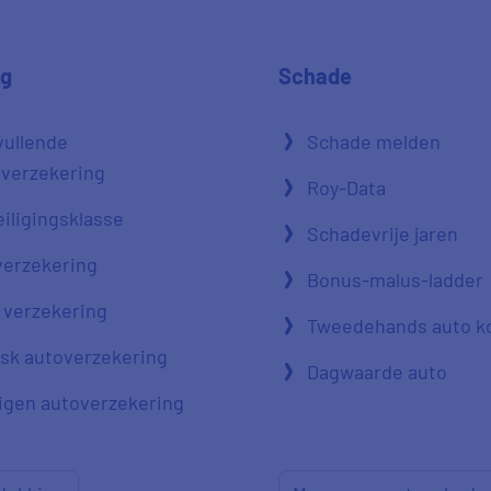
ng
Schade
vullende
Schade melden
verzekering
Roy-Data
iligingsklasse
Schadevrije jaren
verzekering
Bonus-malus-ladder
 verzekering
Tweedehands auto k
risk autoverzekering
Dagwaarde auto
igen autoverzekering