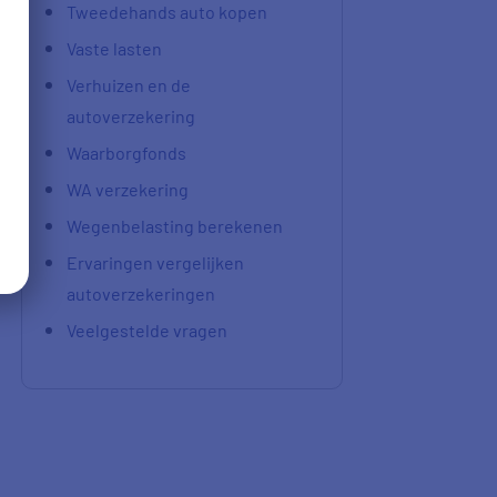
Tweedehands auto kopen
Vaste lasten
Verhuizen en de
autoverzekering
Waarborgfonds
WA verzekering
Wegenbelasting berekenen
Ervaringen vergelijken
autoverzekeringen
Veelgestelde vragen