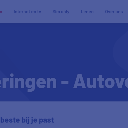
en
Internet en tv
Sim only
Lenen
Over ons
ringen - Autov
beste bij je past