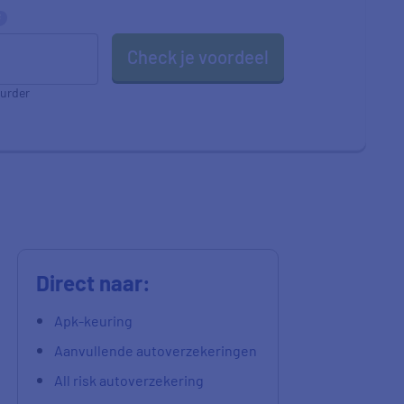
Check je voordeel
urder
Direct naar:
Apk-keuring
Aanvullende autoverzekeringen
All risk autoverzekering