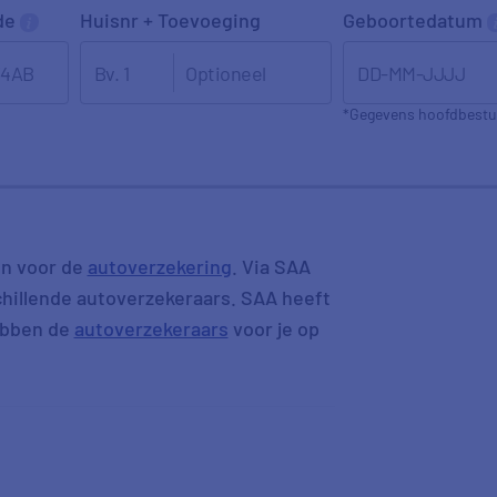
de
Huisnr + Toevoeging
Geboortedatum
DD-MM-JJJJ
*Gegevens hoofdbestu
on voor de
autoverzekering
. Via SAA
chillende autoverzekeraars. SAA heeft
ebben de
autoverzekeraars
voor je op