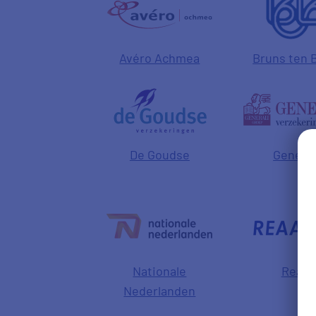
Avéro Achmea
Bruns ten 
De Goudse
General
Nationale
Reaal
Nederlanden