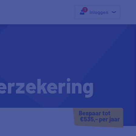
Inloggen
erzekering
Bespaar tot
€535,- per jaar