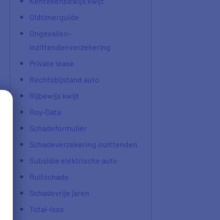
Kentekenbewijs kwijt
Oldtimerguide
Ongevallen-
inzittendenverzekering
Private lease
Rechtsbijstand auto
Rijbewijs kwijt
Roy-Data
Schadeformulier
Schadeverzekering inzittenden
Subsidie elektrische auto
Ruitschade
Schadevrije jaren
Total-loss